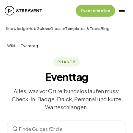
Event erstellen
Knowledge Hub
Guides
Glossar
Templates & Tools
Blog
Wiki
›
Eventtag
PHASE 5
Eventtag
Alles, was vor Ort reibungslos laufen muss:
Check-in, Badge-Druck, Personal und kurze
Warteschlangen.