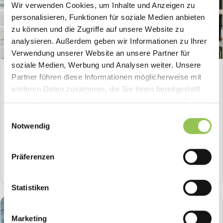
Wir verwenden Cookies, um Inhalte und Anzeigen zu
personalisieren, Funktionen für soziale Medien anbieten
zu können und die Zugriffe auf unsere Website zu
analysieren. Außerdem geben wir Informationen zu Ihrer
Verwendung unserer Website an unsere Partner für
soziale Medien, Werbung und Analysen weiter. Unsere
HOW-TO
Partner führen diese Informationen möglicherweise mit
weiteren Daten zusammen, die Sie ihnen bereitgestellt
Hybride Events planen und durchführen: eine
haben oder die sie im Rahmen Ihrer Nutzung der Dienste
hybride Veranstaltung, die beide Zielgruppen
erreicht
gesammelt haben.
Einwilligungsauswahl
Notwendig
Hybride Events planen und durchführen: Stream und Vor Ort
in einem Tool, eine Teilnahmeerfassung für beide
Zielgruppen. So bindest du alle ein.
Präferenzen
8
min .
Check-in & Registrierung
Statistiken
Marketing