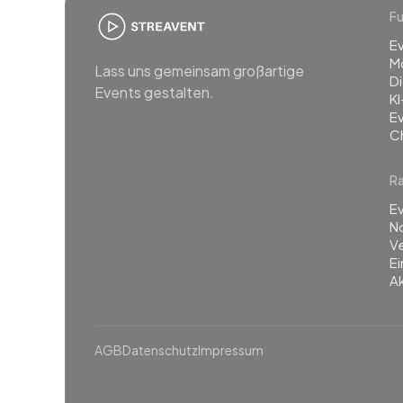
Fu
E
M
Lass uns gemeinsam großartige
Di
Events gestalten.
KI
E
C
R
Ev
N
Ve
E
Ak
AGB
Datenschutz
Impressum