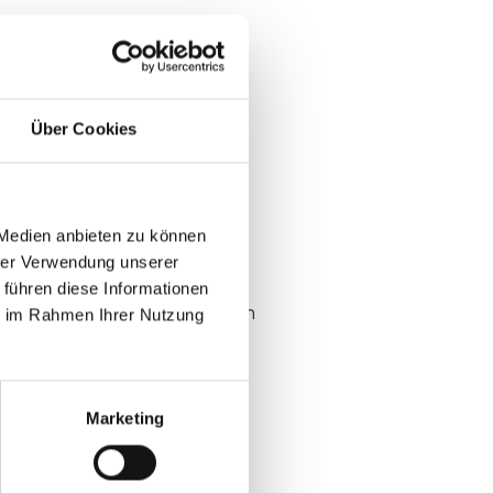
tig ist
ichen, scheitern Scan-
Über Cookies
Leads. Badge-Produktion sollte
kommen.
 Medien anbieten zu können
hrer Verwendung unserer
pen
 führen diese Informationen
h Volumen gerechtfertigt sein
ie im Rahmen Ihrer Nutzung
-Badge
Marketing
erungsdaten