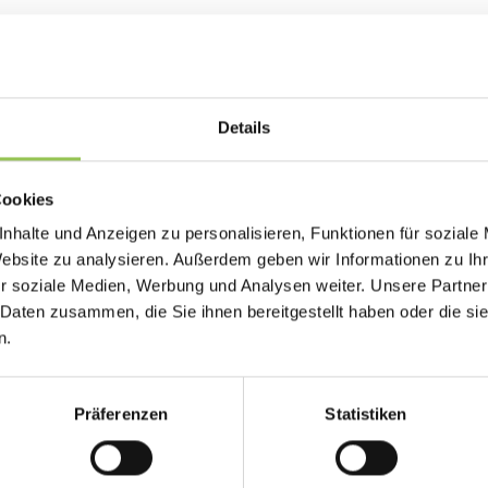
Warum RFID-Badge wich
Wenn Badge-Daten von der Registrierung abwe
Details
Workflows am Einlass und Aussteller verlieren 
direkt aus bestätigtem Registrierungsstatus 
Cookies
Hoher Durchsatz in Peak-Ankunftszeiten
nhalte und Anzeigen zu personalisieren, Funktionen für soziale
Website zu analysieren. Außerdem geben wir Informationen zu I
Tap-to-Lead am Stand ohne manuelles Tip
r soziale Medien, Werbung und Analysen weiter. Unsere Partner
Höhere Hardware-Kosten vs QR müssen durc
 Daten zusammen, die Sie ihnen bereitgestellt haben oder die s
n.
Typische Setups: RFID
Präferenzen
Statistiken
Print-on-Demand am Check-in aus Registri