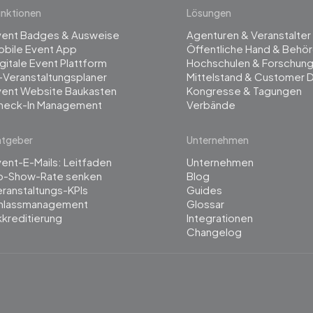
nktionen
Lösungen
vent Badges & Ausweise
Agenturen & Veranstalter
obile Event App
Öffentliche Hand & Behö
gitale Event Plattform
Hochschulen & Forschun
-Veranstaltungsplaner
Mittelstand & Customer 
vent Website Baukasten
Kongresse & Tagungen
heck-In Management
Verbände
atgeber
Unternehmen
ent-E-Mails: Leitfaden
Unternehmen
o-Show-Rate senken
Blog
ranstaltungs-KPIs
Guides
inlassmanagement
Glossar
kreditierung
Integrationen
Changelog