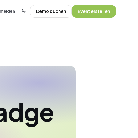
Demo buchen
Event erstellen
melden
·
adge