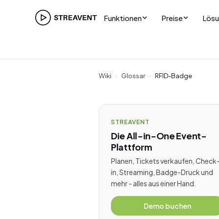
Funktionen
Preise
Lös
Wiki
›
Glossar
›
RFID-Badge
STREAVENT
Die All-in-One Event-
Plattform
Planen, Tickets verkaufen, Check
in, Streaming, Badge-Druck und
mehr - alles aus einer Hand.
Demo buchen