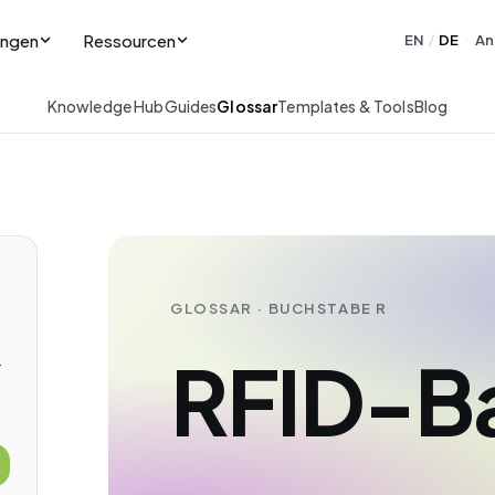
ungen
Ressourcen
EN
DE
An
/
·
Knowledge Hub
Guides
Glossar
Templates & Tools
Blog
GLOSSAR · BUCHSTABE R
RFID-B
-