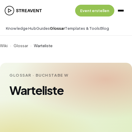
Event erstellen
Knowledge Hub
Guides
Glossar
Templates & Tools
Blog
Wiki
›
Glossar
›
Warteliste
GLOSSAR · BUCHSTABE W
Warteliste