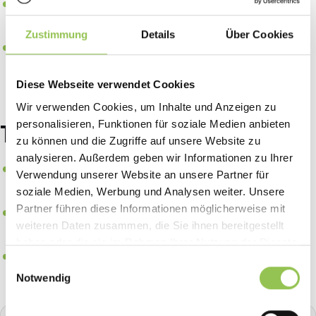
Auto-Invite-Flows konvertieren Wartelisten ohne
Telefon-Ping-Pong
Zustimmung
Details
Über Cookies
Nachfragedaten informieren größere Räume oder
Wiederholungen
Diese Webseite verwendet Cookies
Wir verwenden Cookies, um Inhalte und Anzeigen zu
personalisieren, Funktionen für soziale Medien anbieten
Typische Setups: Warteliste
zu können und die Zugriffe auf unsere Website zu
analysieren. Außerdem geben wir Informationen zu Ihrer
Mehrstufige Formulare mit Save-and-Resume für
Verwendung unserer Website an unsere Partner für
komplexe B2B-Events
soziale Medien, Werbung und Analysen weiter. Unsere
Partner führen diese Informationen möglicherweise mit
Firmenrechnung und PO-Felder für Enterprise-
weiteren Daten zusammen, die Sie ihnen bereitgestellt
Ticketkäufer
haben oder die sie im Rahmen Ihrer Nutzung der Dienste
UTM- und Referral-Tracking auf der Registrierungs-URL
gesammelt haben.
Einwilligungsauswahl
Notwendig