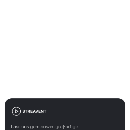
Absolut. Unser System unterstützt beide
Formate – QR-basierte Bestätigung für
Präsenzsitzungen und zeitbasierte Validierung für
virtuelle Sessions.
Join the revolution in event
management
Lass uns gemeinsam großartige