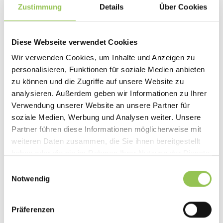
Zustimmung
Details
Über Cookies
Diese Webseite verwendet Cookies
Wir verwenden Cookies, um Inhalte und Anzeigen zu
Lade ein benutzerdefiniertes Design hoch
personalisieren, Funktionen für soziale Medien anbieten
oder verwende Vorlagen
zu können und die Zugriffe auf unsere Website zu
Füge Namen, Sitzungsdaten und Branding-
analysieren. Außerdem geben wir Informationen zu Ihrer
Elemente hinzu
Verwendung unserer Website an unsere Partner für
soziale Medien, Werbung und Analysen weiter. Unsere
Automatisiere alles - von der Erstellung bis
Partner führen diese Informationen möglicherweise mit
zum Email Versand
weiteren Daten zusammen, die Sie ihnen bereitgestellt
haben oder die sie im Rahmen Ihrer Nutzung der Dienste
gesammelt haben.
Einwilligungsauswahl
Notwendig
Präferenzen