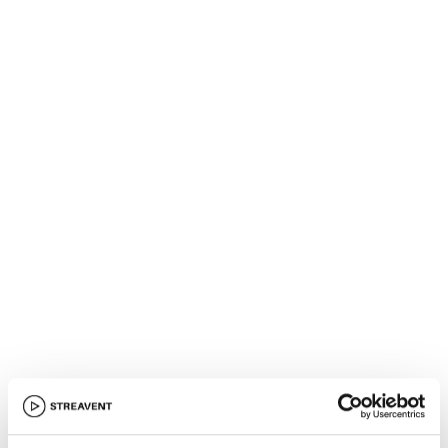
Starter Plan
Erstelle gebrandete Zertifikate und sende sie
automatisch an alle eingecheckten Teilnehmenden.
Pro Plan
Sende Zertifikate nur an Teilnehmende, die die
Mindestteilnahmezeit erreicht haben - Vor Ort erfolgt
die Bestätigung per QR-Code-Scan