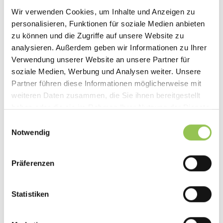
Wir verwenden Cookies, um Inhalte und Anzeigen zu
personalisieren, Funktionen für soziale Medien anbieten
zu können und die Zugriffe auf unsere Website zu
analysieren. Außerdem geben wir Informationen zu Ihrer
Verwendung unserer Website an unsere Partner für
soziale Medien, Werbung und Analysen weiter. Unsere
Partner führen diese Informationen möglicherweise mit
weiteren Daten zusammen, die Sie ihnen bereitgestellt
haben oder die sie im Rahmen Ihrer Nutzung der Dienste
Starter Plan
gesammelt haben.
Einwilligungsauswahl
Integriere sein vorhandenes Video Conferencing-Tool
Notwendig
(z. B. Zoom) und bette es in deine gebrandete
Webinar-Plattform ein
Präferenzen
Statistiken
Pro Plan
Weitere Funktionen wie integriertes Streaming,