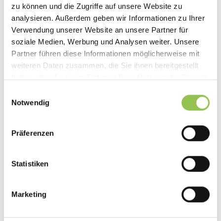
Vergleich
zu können und die Zugriffe auf unsere Website zu
analysieren. Außerdem geben wir Informationen zu Ihrer
Du suchst eine evenito Alternative? Vergleiche
Streavent, Sweap, AirLST und doo, mit Preisen,
Verwendung unserer Website an unsere Partner für
Hardware und DSGVO-Hosting in Deutschland für
soziale Medien, Werbung und Analysen weiter. Unsere
B2B-Events.
Partner führen diese Informationen möglicherweise mit
weiteren Daten zusammen, die Sie ihnen bereitgestellt
July 15, 2026
·
10
min
haben oder die sie im Rahmen Ihrer Nutzung der Dienste
gesammelt haben.
Einwilligungsauswahl
Notwendig
Präferenzen
Statistiken
Marketing