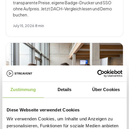
transparente Preise, eigene Badge-Drucker und SSO
ohne Aufpreis. Jetzt DACH-Vergleich lesen und Demo
buchen.
July 15, 2026
·
8
min
Zustimmung
Details
Über Cookies
Diese Webseite verwendet Cookies
evenito Alternative: Die besten
Wir verwenden Cookies, um Inhalte und Anzeigen zu
Eventmanagement-Tools für DACH im
personalisieren, Funktionen für soziale Medien anbieten