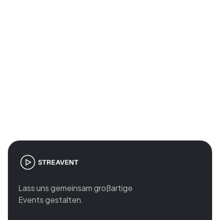
Join the revolution in event
management
Lass uns gemeinsam großartige
Events gestalten.