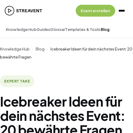
Event erstellen
Knowledge Hub
Guides
Glossar
Templates & Tools
Blog
Knowledge Hub
›
Blog
›
Icebreaker Ideen für dein nächstes Event: 20
bewährte Fragen
EXPERT TAKE
Icebreaker Ideen für
dein nächstes Event:
20 bewährte Fragen