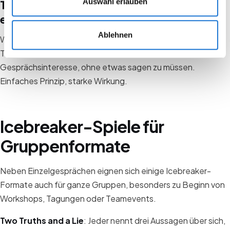
Auswahl erlauben
Thementische oder Interessenzonen
einrichten
Ablehnen
Weise bestimmten Bereichen im Raum Themen zu. Wer am
Tisch "Internationalisierung" steht, signalisiert sofort
Gesprächsinteresse, ohne etwas sagen zu müssen.
Einfaches Prinzip, starke Wirkung.
Icebreaker-Spiele für
Gruppenformate
Neben Einzelgesprächen eignen sich einige Icebreaker-
Formate auch für ganze Gruppen, besonders zu Beginn von
Workshops, Tagungen oder Teamevents.
Two Truths and a Lie
: Jeder nennt drei Aussagen über sich,