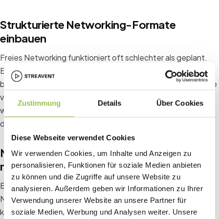
Strukturierte Networking-Formate
einbauen
Freies Networking funktioniert oft schlechter als geplant.
Besser: Kurze moderierte Runden am Anfang des Events,
bei denen sich Teilnehmende in 2-er oder 3-er Gruppen eine
vorgegebene Frage beantworten. Drei Minuten, Gruppe
Zustimmung
Details
Über Cookies
wechselt, neue Frage. Das senkt die Hemmschwelle
dramatisch.
Diese Webseite verwendet Cookies
Namensschilder mit Gesprächsstarter
Wir verwenden Cookies, um Inhalte und Anzeigen zu
nutzen
personalisieren, Funktionen für soziale Medien anbieten
zu können und die Zugriffe auf unsere Website zu
Ein einfacher Trick mit großer Wirkung: Drucke auf das
analysieren. Außerdem geben wir Informationen zu Ihrer
Namensschild nicht nur Namen und Firma, sondern auch eine
Verwendung unserer Website an unsere Partner für
kurze Zusatzinformation, zum Beispiel "Suche:
soziale Medien, Werbung und Analysen weiter. Unsere