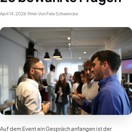
April 14, 2026
·
9
min
·
Von Felix Schwencke
Auf dem Event ein Gespräch anfangen ist der