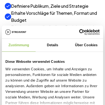
Definiere Publikum, Ziele und Strategie
Erhalte Vorschläge für Themen, Format und
Budget
Erhalte einen vollständigen Projektplan mit
klaren Meilensteinen
Zustimmung
Details
Über Cookies
Mehr Relevanz. Weniger
Recherche. Bessere
Diese Webseite verwendet Cookies
Ergebnisse.
Wir verwenden Cookies, um Inhalte und Anzeigen zu
Erstelle Events, die wirklich zählen – für dein Publikum
personalisieren, Funktionen für soziale Medien anbieten
und deine Ziele. Lass dir von KI passende Themen,
zu können und die Zugriffe auf unsere Website zu
analysieren. Außerdem geben wir Informationen zu Ihrer
Formate und Zeitpläne vorschlagen, basierend auf
Verwendung unserer Website an unsere Partner für
echter Nutzerabsicht – für mehr Relevanz und Wirkung.
soziale Medien, Werbung und Analysen weiter. Unsere
Zielgerichtetere Inhalte = höheres
100%
Partner führen diese Informationen möglicherweise mit