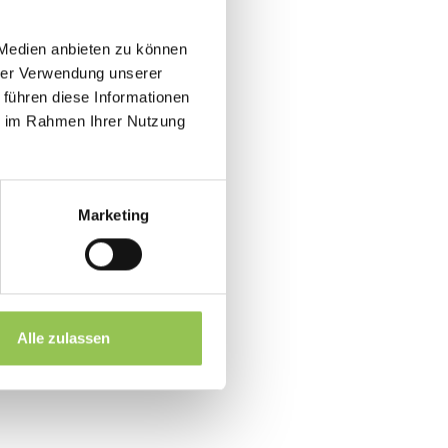
Unser System spricht für sich selbst. Wir
verkaufen keine Roadmaps. Wir liefern
 Medien anbieten zu können
funktionierende Software.
hrer Verwendung unserer
 führen diese Informationen
ie im Rahmen Ihrer Nutzung
Marketing
er
se
Alle zulassen
en
gitalisierung