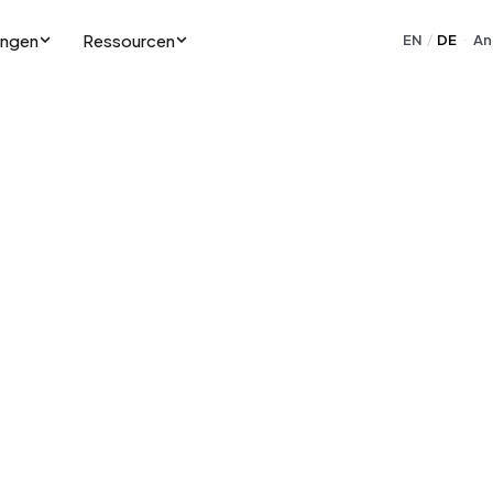
ungen
Ressourcen
EN
DE
An
/
·
Unsere Mission
Wir entwickeln das weltweit erste vollständig integrierte
Event-Betriebssystem — wie Apple für Veranstaltungen
Ein System. Keine Reibung. Totale Kontrolle für Event
Manager.