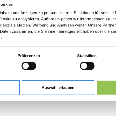
dem sie auffallen. Updates werden innerhalb
Cookies
von Stunden veröffentlicht, nicht innerhalb
nhalte und Anzeigen zu personalisieren, Funktionen für soziale
von Quartalen.
Website zu analysieren. Außerdem geben wir Informationen zu I
r soziale Medien, Werbung und Analysen weiter. Unsere Partner
 Daten zusammen, die Sie ihnen bereitgestellt haben oder die s
n.
Präferenzen
Statistiken
Unsere Gründ
haben die Rei
Auswahl erlauben
2020 begonn
Streavent begann als Reaktion auf die
Herausforderungen der Veranstaltungsdi