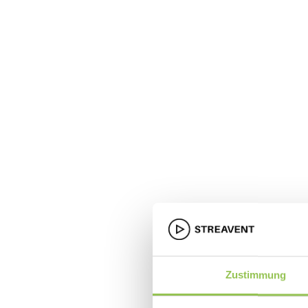
Innovation.
Wir überdenken, was Eventsoftware sein
sollte. Schnell, intuitiv und immer einen
Schritt voraus.
Keine Verschwendung.
Zustimmung
Wir entwickeln nur, was gebraucht wird. Kein