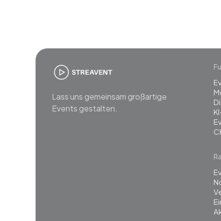
Fu
E
M
Lass uns gemeinsam großartige
Di
Events gestalten.
KI
E
C
R
Ev
N
Ve
E
Ak