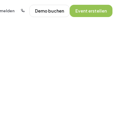
Demo buchen
Event erstellen
melden
·
.