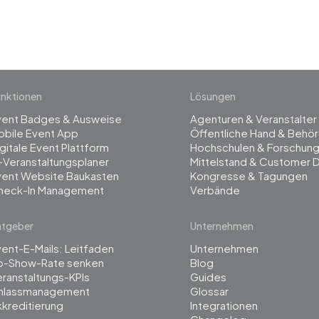
nktionen
Lösungen
vent Badges & Ausweise
Agenturen & Veranstalter
obile Event App
Öffentliche Hand & Behö
gitale Event Plattform
Hochschulen & Forschun
-Veranstaltungsplaner
Mittelstand & Customer 
vent Website Baukasten
Kongresse & Tagungen
heck-In Management
Verbände
atgeber
Unternehmen
ent-E-Mails: Leitfaden
Unternehmen
o-Show-Rate senken
Blog
ranstaltungs-KPIs
Guides
inlassmanagement
Glossar
kreditierung
Integrationen