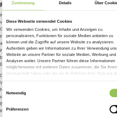
Zustimmung
Details
Über Cooki
Fokus auf wirkungsvolle Bereiche
Intelligentes Budgetmanagement beginnt damit, zu
Diese Webseite verwendet Cookies
verstehen, was für Teilnehmer wirklich zählt. Die meisten
Gäste erinnern sich eher an die Qualität der Referenten,
Wir verwenden Cookies, um Inhalte und Anzeigen zu
interaktiven Sitzungen und Networking-Möglichkeiten als an
personalisieren, Funktionen für soziale Medien anbieten zu
können und die Zugriffe auf unsere Website zu analysieren.
auffällige Dekorationen oder unnötige Extras. Investitionen
Außerdem geben wir Informationen zu Ihrer Verwendung uns
in diese Kernbereiche garantieren, dass die Teilnehmer einen
Website an unsere Partner für soziale Medien, Werbung und
bleibenden Mehrwert mitnehmen, auch wenn andere
Analysen weiter. Unsere Partner führen diese Informationen
Elemente reduziert werden.
möglicherweise mit weiteren Daten zusammen, die Sie ihne
bereitgestellt haben oder die sie im Rahmen Ihrer Nutzung d
Durch die gezielte Auswahl wirkungsvoller Bereiche können
Dienste gesammelt haben.
Veranstalter Mittel dort einsetzen, wo sie den größten
Einwilligungsauswahl
Nutzen bringen. Zum Beispiel kann die Verpflichtung eines
Notwendig
starken Hauptredners oder die Gestaltung sinnvoller
Breakout-Sitzungen die Veranstaltung aufwerten, ohne die
Präferenzen
Kosten erheblich zu erhöhen. Einsparungen bei weniger