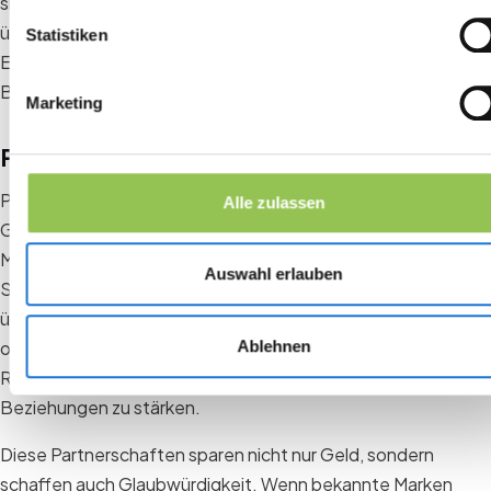
sichtbaren Posten wie gedruckten Broschüren oder
überdimensionierten Bühnenlayouts beeinträchtigen das
Statistiken
Erlebnis nicht, schaffen aber Ressourcen, die in wichtigere
Bereiche investiert werden können.
Marketing
Partnerschaften nutzen
Partnerschaften mit Sponsoren, Lieferanten und sogar
Alle zulassen
Gemeinschaftsorganisationen sind eine der effektivsten
Möglichkeiten, ein begrenztes Budget zu erweitern.
Auswahl erlauben
Sponsoren können im Gegenzug für Sichtbarkeit Catering
übernehmen, gebrandete Werbegeschenke bereitstellen
Ablehnen
oder digitale Plattformen finanzieren. Lieferanten können
Rabatte oder Sachleistungen anbieten, um langfristige
Beziehungen zu stärken.
Diese Partnerschaften sparen nicht nur Geld, sondern
schaffen auch Glaubwürdigkeit. Wenn bekannte Marken