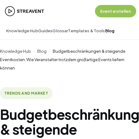
Event erstellen
Knowledge Hub
Guides
Glossar
Templates & Tools
Blog
Knowledge Hub
›
Blog
›
Budgetbeschränkungen & steigende
Eventkosten: Wie Veranstalter trotzdem großartige Events liefern
können
TRENDS AND MARKET
Budgetbeschränkun
& steigende