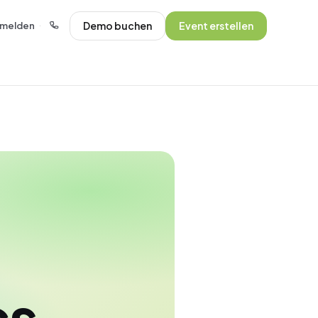
Demo buchen
Event erstellen
melden
·
cs