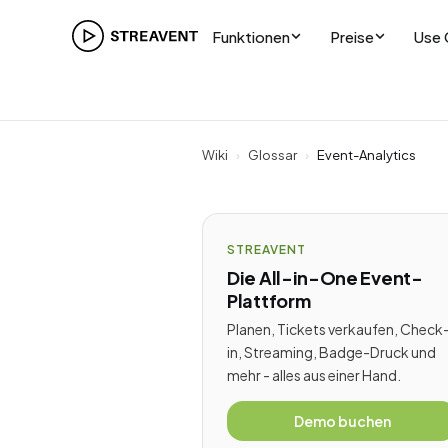
Funktionen
Preise
Use 
Wiki
›
Glossar
›
Event-Analytics
STREAVENT
Die All-in-One Event-
Plattform
Planen, Tickets verkaufen, Check
in, Streaming, Badge-Druck und
mehr - alles aus einer Hand.
Demo buchen