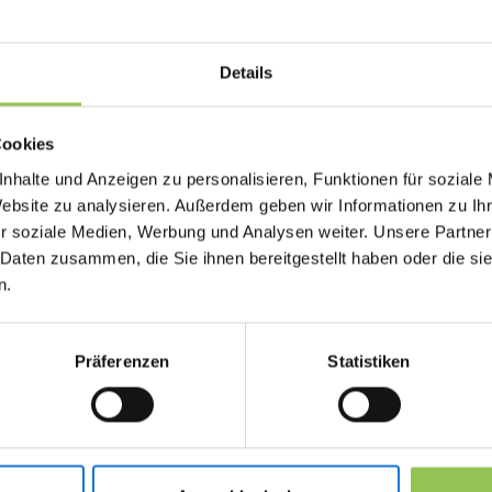
Operations. Ohne diese Disziplin bleiben KPIs Fo
Entscheidungsgrundlage.
Details
Warum Event-Analytics w
Cookies
nhalte und Anzeigen zu personalisieren, Funktionen für soziale
Ohne gemeinsame Kennzahl-Definition werden
Website zu analysieren. Außerdem geben wir Informationen zu I
Anekdoten beurteilt und strategischer Impact v
r soziale Medien, Werbung und Analysen weiter. Unsere Partner
 Daten zusammen, die Sie ihnen bereitgestellt haben oder die s
Registrierungs-Funnel und Conversion Rate
n.
Check-in-Rate und No-Show-Rate
Session-Auslastung und Sponsoren-Interak
Präferenzen
Statistiken
Typische Setups: Event