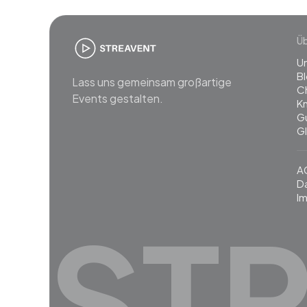
Ü
U
B
Lass uns gemeinsam großartige
C
Events gestalten.
K
G
G
A
D
I
ST