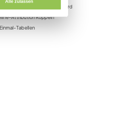
Alle zulassen
, bevor Budget freigegeben wird
line-Attribution koppeln
 Einmal-Tabellen
event