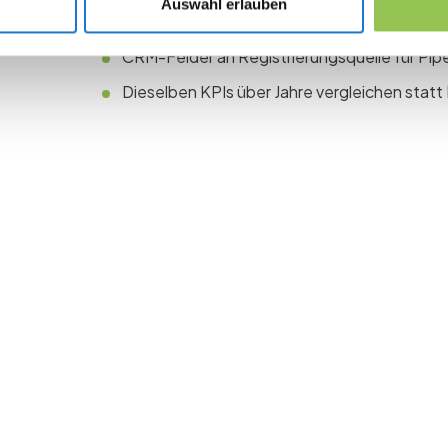
Auswahl erlauben
Formel und Owner im Event-Brief festlegen
CRM-Felder an Registrierungsquelle für Pipe
Dieselben KPIs über Jahre vergleichen statt
 the revolution in 
management