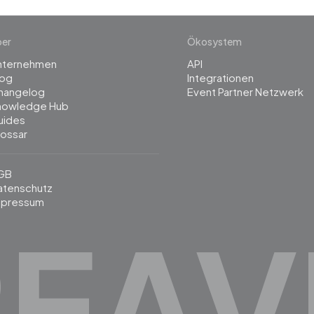
ber
Ökosystem
nternehmen
API
log
Integrationen
hangelog
Event Partner Netzwerk
nowledge Hub
uides
lossar
GB
atenschutz
mpressum
REAV