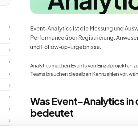
Event-Analytics ist die Messung und Aus
Performance über Registrierung, Anwes
und Follow-up-Ergebnisse.
Analytics machen Events von Einzelprojekten 
Teams brauchen dieselben Kennzahlen vor, wä
Was Event-Analytics in 
bedeutet
Teams definieren Kennzahl und Datenquelle vo
konsistent und besprechen Ergebnisse im Debri