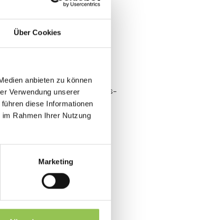
lientitel statt
Über Cookies
ichtig ist
 Medien anbieten zu können
 Events nur nach Anwesenheits-
hrer Verwendung unserer
erschwindet in Folien.
 führen diese Informationen
ie im Rahmen Ihrer Nutzung
tionen
Marketing
-Analytics