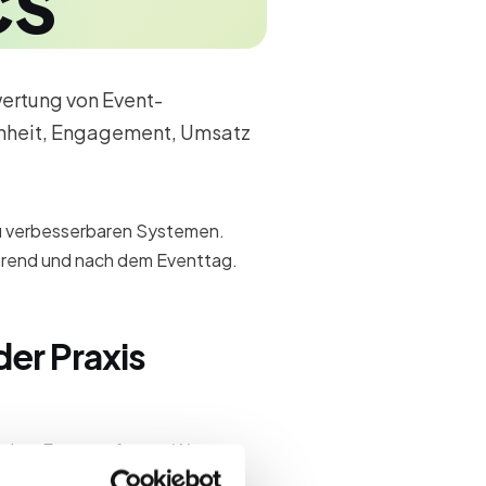
wertung von Event-
enheit, Engagement, Umsatz
zu verbesserbaren Systemen.
hrend und nach dem Eventtag.
der Praxis
r dem Event, erfassen Werte
ef mit Finance, Marketing und