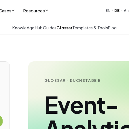
Cases
Resources
EN
DE
An
/
·
Knowledge Hub
Guides
Glossar
Templates & Tools
Blog
GLOSSAR · BUCHSTABE E
Event-
-
Analyti