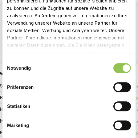
personalisieren, Funktionen für soziale Medien anbieten
zu können und die Zugriffe auf unsere Website zu
STREAVENT
analysieren. Außerdem geben wir Informationen zu Ihrer
Die All-in-One Event-Plattform
Verwendung unserer Website an unsere Partner für
Planen, Tickets verkaufen, Check-in, Streaming, Badge-
soziale Medien, Werbung und Analysen weiter. Unsere
Druck und mehr - alles aus einer Hand.
Partner führen diese Informationen möglicherweise mit
weiteren Daten zusammen, die Sie ihnen bereitgestellt
Demo buchen
haben oder die sie im Rahmen Ihrer Nutzung der Dienste
gesammelt haben.
Einwilligungsauswahl
Notwendig
WEITERE GLOSSAR-BEGRIFFE
Sponsor-ROI
Präferenzen
Besucherlenkung
Statistiken
Hallenplan
Matchmaking
Marketing
Event-Daten