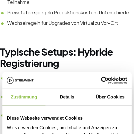
Teilnahme
Preisstufen spiegeln Produktionskosten-Unterschiede
Wechselregeln für Upgrades von Virtual zu Vor-Ort
Typische Setups: Hybride
Registrierung
Mehrstufige Formulare mit Save-and-Resume für
komplexe B2B-Events
Firmenrechnung und PO-Felder für Enterprise-
Zustimmung
Details
Über Cookies
Ticketkäufer
UTM- und Referral-Tracking auf der Registrierungs-URL
Diese Webseite verwendet Cookies
Wir verwenden Cookies, um Inhalte und Anzeigen zu