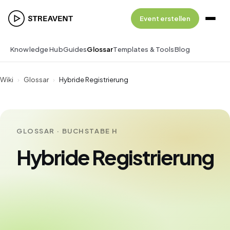
Event erstellen
Knowledge Hub
Guides
Glossar
Templates & Tools
Blog
Wiki
›
Glossar
›
Hybride Registrierung
GLOSSAR · BUCHSTABE H
Hybride Registrierung