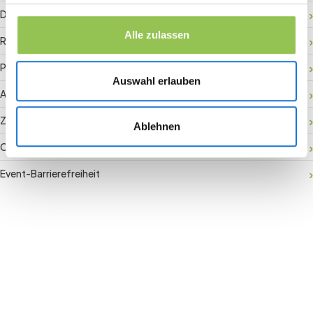
Digitaler Check-in
Alle zulassen
RFID-Badge
Payment Gateway
Auswahl erlauben
Aktivierung vor Ort
Zuschauerbindung
Ablehnen
Conversion Rate
Event-Barrierefreiheit
Join the revolution in event