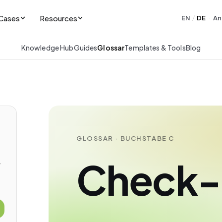
Cases
Resources
EN
DE
An
/
·
Knowledge Hub
Guides
Glossar
Templates & Tools
Blog
GLOSSAR · BUCHSTABE C
Check-
-