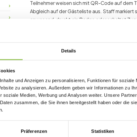
Teilnehmer weisen sich mit QR-Code auf dem T
Abgleich auf der Gästeliste aus. Staff markiert
anwesend, druckt ein Badge oder schaltet Zuga
virtuellen und hybriden Events erfolgt der Chec
oder beim ersten Öffnen der Event-App am Ev
Details
Warum der Check-in fü
Cookies
zählt
nhalte und Anzeigen zu personalisieren, Funktionen für soziale
Website zu analysieren. Außerdem geben wir Informationen zu I
Ohne verlässlichen Check-in bleiben Anwesen
r soziale Medien, Werbung und Analysen weiter. Unsere Partner
Catering, Personal, Zertifikatsregeln und Spon
 Daten zusammen, die Sie ihnen bereitgestellt haben oder die s
darüber, wer wirklich da war.
n.
Klare Daten darüber, wer wirklich da war, nicht
Schnellerer Einlass durch Scan statt manuell
Präferenzen
Statistiken