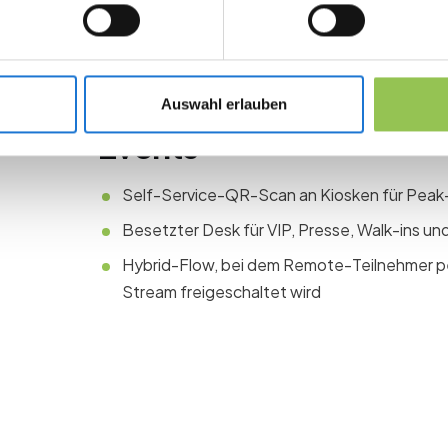
Direkter Trigger für Badge-Druck und Zon
Typische Check-in-Set
Auswahl erlauben
Events
Self-Service-QR-Scan an Kiosken für Peak
Besetzter Desk für VIP, Presse, Walk-ins 
Hybrid-Flow, bei dem Remote-Teilnehmer pe
Stream freigeschaltet wird