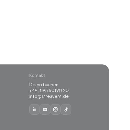
event
Kontakt
Demo buchen
+49 8195 50190 20
info@streavent.de