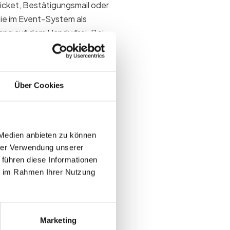
icket, Bestätigungsmail oder
 sie im Event-System als
ng auf dem Handy frei. Bei
k-in oft beim Stream-Beitritt
enttag.
Über Cookies
r Event-Teams
 Medien anbieten zu können
hrer Verwendung unserer
heitszahlen Schätzungen.
 führen diese Informationen
sor-Reports brauchen Klarheit
ie im Rahmen Ihrer Nutzung
 nur wer registriert ist
er Listen
Marketing