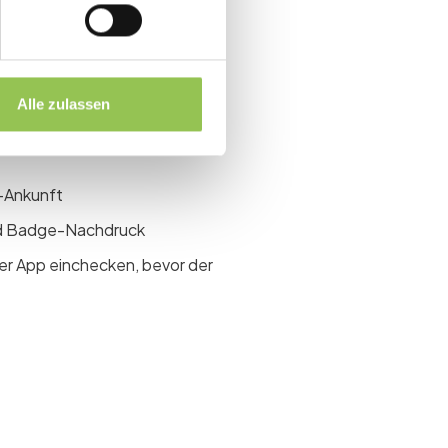
en-Zugang
ups bei B2B-
Alle zulassen
-Ankunft
und Badge-Nachdruck
r App einchecken, bevor der