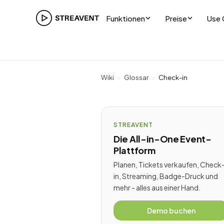
Funktionen
Preise
Use 
Wiki
›
Glossar
›
Check-in
STREAVENT
Die All-in-One Event-
Plattform
Planen, Tickets verkaufen, Check
in, Streaming, Badge-Druck und
mehr - alles aus einer Hand.
Demo buchen