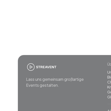
Join
Ü
U
B
Lass uns gemeinsam großartige
C
Events gestalten.
K
G
G
A