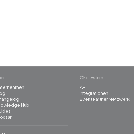
 the revolution in 
management
ber
Ökosystem
nternehmen
API
log
Integrationen
hangelog
Event Partner Netzwerk
nowledge Hub
uides
lossar
GB