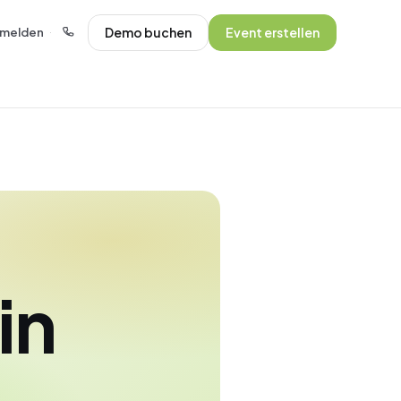
Demo buchen
Event erstellen
melden
·
in