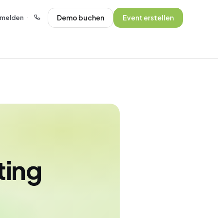
Demo buchen
Event erstellen
melden
·
ting