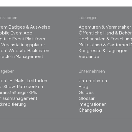
nktionen
Lösungen
vent Badges & Ausweise
Agenturen & Veranstalter
obile Event App
Öffentliche Hand & Behö
gitale Event Plattform
Hochschulen & Forschun
-Veranstaltungsplaner
Mittelstand & Customer 
vent Website Baukasten
Kongresse & Tagungen
heck-In Management
Verbände
atgeber
Unternehmen
ent-E-Mails: Leitfaden
Unternehmen
o-Show-Rate senken
Blog
ranstaltungs-KPIs
Guides
inlassmanagement
Glossar
kreditierung
Integrationen
Changelog