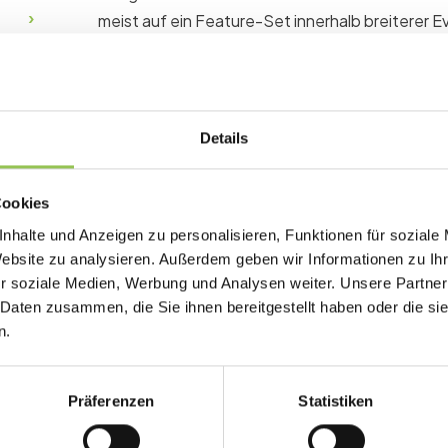
meist auf ein Feature-Set innerhalb breiterer 
Warum Eventmarketing w
Details
Features ohne passende Prozesse führen zu u
Workarounds und teuren Support-Tickets nach 
Cookies
E-Mail an Bestandsaudience und CRM-Se
nhalte und Anzeigen zu personalisieren, Funktionen für soziale
Website zu analysieren. Außerdem geben wir Informationen zu I
LinkedIn und Branchen-Communities
r soziale Medien, Werbung und Analysen weiter. Unsere Partner
Partner- und Speaker-Co-Promotion
 Daten zusammen, die Sie ihnen bereitgestellt haben oder die s
n.
Typische Setups: Even
Präferenzen
Statistiken
Anforderungsliste auf Registrierung, Check