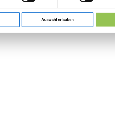
mappen
Integrationstest mit CRM, Payment und E-Ma
Auswahl erlauben
Admin-Training, damit Marketing ohne IT bei
 the revolution in 
management