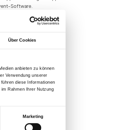
Event-Software.
ichtig ist
Über Cookies
ngenutzten Modulen,
Go-live.
gmente
 Medien anbieten zu können
hrer Verwendung unserer
 führen diese Informationen
ie im Rahmen Ihrer Nutzung
tmarketing
Marketing
-in und Reporting-Module