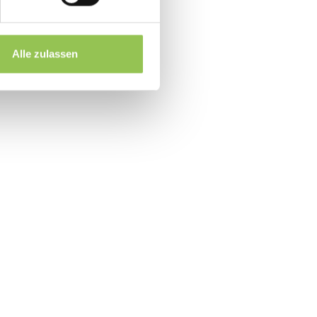
il vor dem ersten Live-Event
Alle zulassen
 jedem Launch starten kann
event