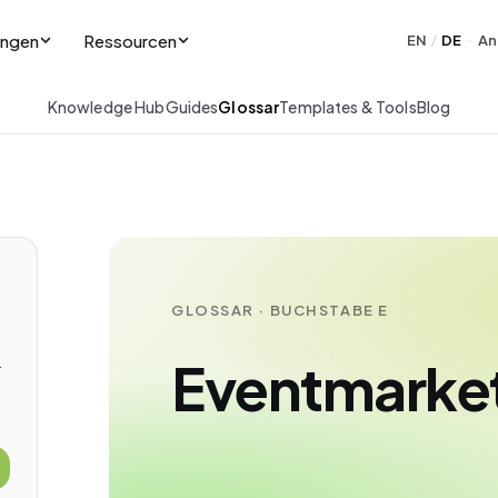
ungen
Ressourcen
EN
DE
An
/
·
Knowledge Hub
Guides
Glossar
Templates & Tools
Blog
GLOSSAR · BUCHSTABE E
Eventmarke
-