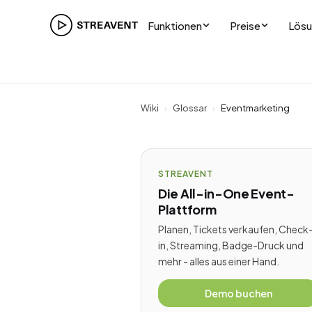
Funktionen
Preise
Lös
Wiki
›
Glossar
›
Eventmarketing
STREAVENT
Die All-in-One Event-
Plattform
Planen, Tickets verkaufen, Check
in, Streaming, Badge-Druck und
mehr - alles aus einer Hand.
Demo buchen