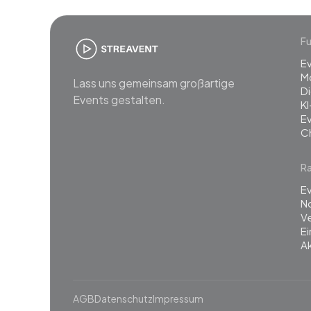
Fu
E
M
Lass uns gemeinsam großartige
Di
Events gestalten.
KI
E
C
R
Ev
N
Ve
E
Ak
AGB
Datenschutz
Impressum