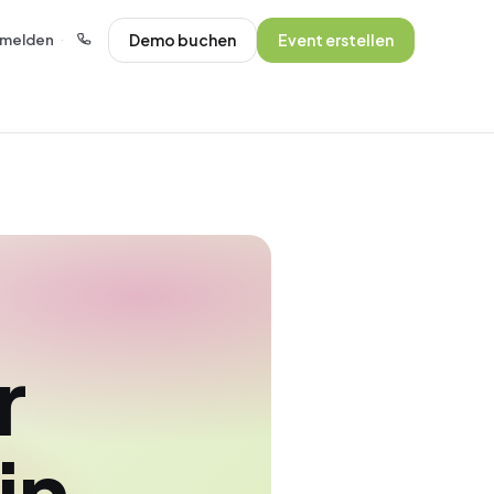
Demo buchen
Event erstellen
melden
·
r
in