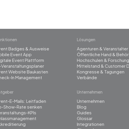
management
nktionen
Lösungen
vent Badges & Ausweise
Agenturen & Veranstalter
obile Event App
Öffentliche Hand & Behö
gitale Event Plattform
Hochschulen & Forschun
-Veranstaltungsplaner
Mittelstand & Customer 
vent Website Baukasten
Kongresse & Tagungen
heck-In Management
Verbände
atgeber
Unternehmen
ent-E-Mails: Leitfaden
Unternehmen
o-Show-Rate senken
Blog
ranstaltungs-KPIs
Guides
inlassmanagement
Glossar
kreditierung
Integrationen