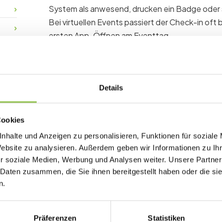
System als anwesend, drucken ein Badge oder s
Bei virtuellen Events passiert der Check-in oft
ersten App-Öffnen am Eventtag.
Warum Digitaler Check-i
Details
Ohne verlässlichen Check-in bleiben Anwesen
Catering, Personal, Zertifikatsregeln und Spon
Cookies
darüber, wer wirklich da war.
nhalte und Anzeigen zu personalisieren, Funktionen für soziale
Website zu analysieren. Außerdem geben wir Informationen zu I
QR-Codes auf Mobile Tickets beschleunige
r soziale Medien, Werbung und Analysen weiter. Unsere Partner
Self-Check-in-Kioske entlasten Staff für 
 Daten zusammen, die Sie ihnen bereitgestellt haben oder die s
n.
Sofort-Sync startet Badge-Druck und Anw
Präferenzen
Statistiken