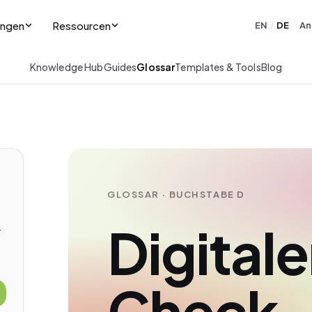
ungen
Ressourcen
EN
DE
An
/
·
Knowledge Hub
Guides
Glossar
Templates & Tools
Blog
GLOSSAR · BUCHSTABE D
Digitale
-
Check-