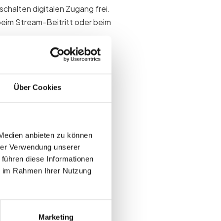
chalten digitalen Zugang frei.
 beim Stream-Beitritt oder beim
n wichtig ist
Über Cookies
heitszahlen Schätzungen.
sor-Reports brauchen Klarheit
 Medien anbieten zu können
hrer Verwendung unserer
n Einlass-Schlangen
 führen diese Informationen
Ausnahmen
ie im Rahmen Ihrer Nutzung
esenheits-Reports
Marketing