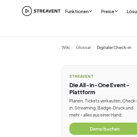
Funktionen
Preise
Lös
Wiki
›
Glossar
›
Digitaler Check-in
STREAVENT
Die All-in-One Event-
Plattform
Planen, Tickets verkaufen, Check
in, Streaming, Badge-Druck und
mehr - alles aus einer Hand.
Demo buchen