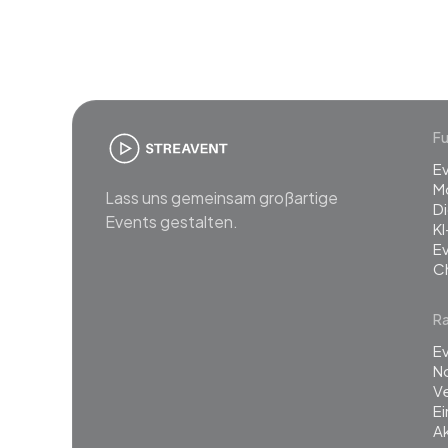
Fu
E
M
Lass uns gemeinsam großartige
Di
Events gestalten.
KI
E
C
R
Ev
N
Ve
E
Ak