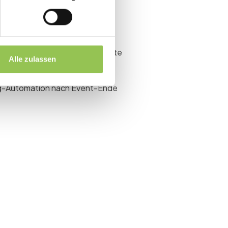
ehmerportal
ngs- und Registrierungssegmente
Alle zulassen
nd Helpdesk
ing-Automation nach Event-Ende
event