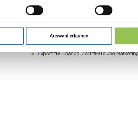
Typische Setups: Teiln
CRM- oder Verbandslisten speisen Einladu
Auswahl erlauben
Status-Dashboards am Eventtag für Ops u
Export für Finance, Zertifikate und Market
 the revolution in 