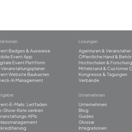
management
nktionen
Lösungen
vent Badges & Ausweise
Agenturen & Veranstalter
obile Event App
Öffentliche Hand & Behö
gitale Event Plattform
Hochschulen & Forschun
-Veranstaltungsplaner
Mittelstand & Customer 
vent Website Baukasten
Kongresse & Tagungen
heck-In Management
Verbände
atgeber
Unternehmen
ent-E-Mails: Leitfaden
Unternehmen
o-Show-Rate senken
Blog
ranstaltungs-KPIs
Guides
inlassmanagement
Glossar
kreditierung
Integrationen