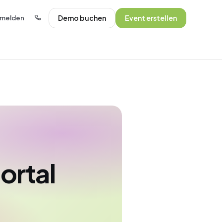
Demo buchen
Event erstellen
melden
·
ortal