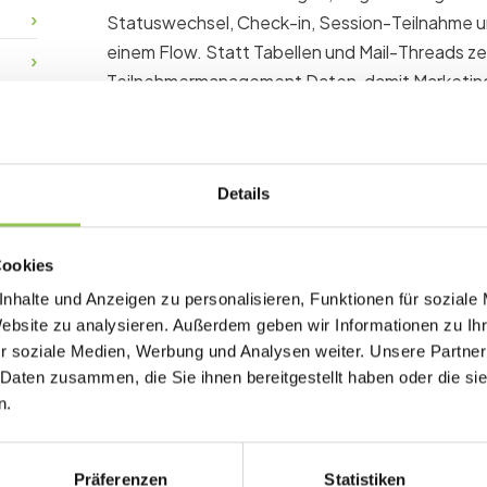
Statuswechsel, Check-in, Session-Teilnahme 
einem Flow. Statt Tabellen und Mail-Threads zen
Teilnehmermanagement Daten, damit Marketing
denselben Teilnehmerzahlen arbeiten.
Details
Warum Teilnehmerportal 
Fragmentierte Teilnehmerdaten erzeugen Dupli
Cookies
unzuverlässiges ROI-Reporting. Ein zentraler 
nhalte und Anzeigen zu personalisieren, Funktionen für soziale
Workflow schneller und sicherer.
Website zu analysieren. Außerdem geben wir Informationen zu I
r soziale Medien, Werbung und Analysen weiter. Unsere Partner
Ticket-PDF und Kalender-Links immer verfü
 Daten zusammen, die Sie ihnen bereitgestellt haben oder die s
Profil-Updates fließen in Badges und Zertifi
n.
Persönliche Agenda synchron mit der Mobil
Präferenzen
Statistiken