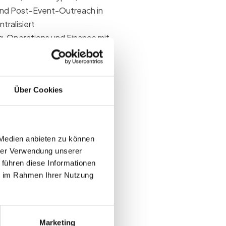
und Post-Event-Outreach in
tralisiert
, Operations und Finance mit
Über Cookies
wichtig ist
kate, falsche Badges und
Datensatz macht jeden Folge-
 Medien anbieten zu können
hrer Verwendung unserer
 führen diese Informationen
gbar
ie im Rahmen Ihrer Nutzung
kate
e Event App
Marketing