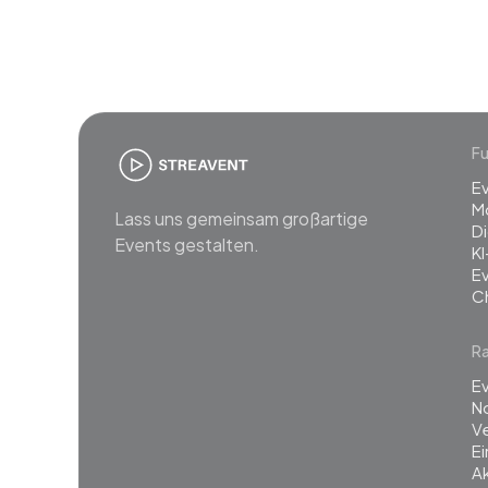
Fu
E
M
Lass uns gemeinsam großartige
Di
Events gestalten.
KI
E
C
R
Ev
N
Ve
E
Ak