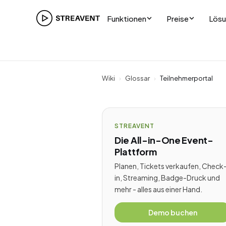
Funktionen
Preise
Lös
Wiki
›
Glossar
›
Teilnehmerportal
STREAVENT
Die All-in-One Event-
Plattform
Planen, Tickets verkaufen, Check
in, Streaming, Badge-Druck und
mehr - alles aus einer Hand.
Demo buchen