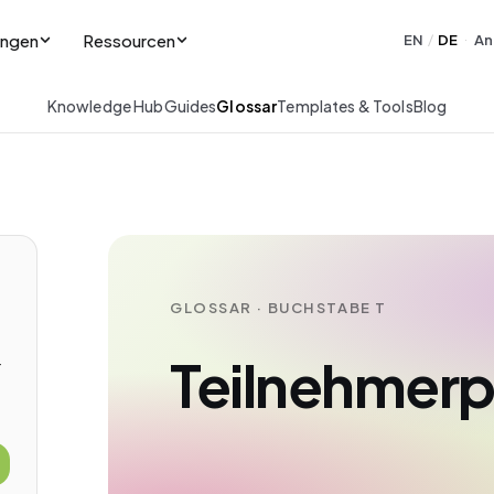
ungen
Ressourcen
EN
DE
An
/
·
Knowledge Hub
Guides
Glossar
Templates & Tools
Blog
GLOSSAR · BUCHSTABE T
Teilnehmerp
-