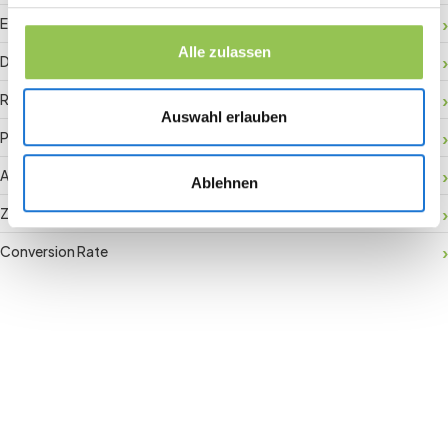
Event-Daten
Alle zulassen
Digitaler Check-in
RFID-Badge
Auswahl erlauben
Payment Gateway
Aktivierung vor Ort
Ablehnen
Zuschauerbindung
Conversion Rate
Join the revolution in event