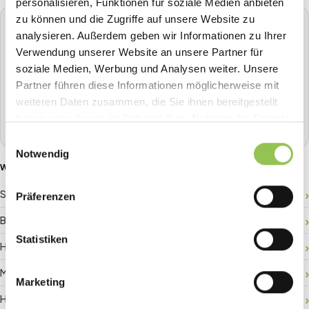
personalisieren, Funktionen für soziale Medien anbieten
zu können und die Zugriffe auf unsere Website zu
STREAVENT
analysieren. Außerdem geben wir Informationen zu Ihrer
Die All-in-One Event-Plattform
Verwendung unserer Website an unsere Partner für
soziale Medien, Werbung und Analysen weiter. Unsere
Planen, Tickets verkaufen, Check-in, Streaming, Badge-
Druck und mehr - alles aus einer Hand.
Partner führen diese Informationen möglicherweise mit
weiteren Daten zusammen, die Sie ihnen bereitgestellt
Demo buchen
haben oder die sie im Rahmen Ihrer Nutzung der Dienste
gesammelt haben.
Einwilligungsauswahl
Notwendig
WEITERE GLOSSAR-BEGRIFFE
Sponsor-ROI
Präferenzen
Besucherlenkung
Statistiken
Hallenplan
Matchmaking
Marketing
Hybride Registrierung