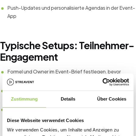
Push-Updates und personalisierte Agendas in der Event-
App
Typische Setups: Teilnehmer-
Engagement
Formel und Owner im Event-Brief festlegen, bevor
Budget freigegeben wird
CRM-Felder an Registrierungsquelle für Pipeline-
Attribution koppeln
Zustimmung
Details
Über Cookies
Dieselben KPIs über Jahre vergleichen statt Einmal-
Tabellen
Diese Webseite verwendet Cookies
Wir verwenden Cookies, um Inhalte und Anzeigen zu