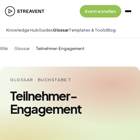
Event erstellen
Knowledge Hub
Guides
Glossar
Templates & Tools
Blog
Wiki
›
Glossar
›
Teilnehmer-Engagement
GLOSSAR · BUCHSTABE T
Teilnehmer-
Engagement