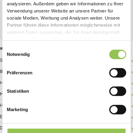
analysieren. Außerdem geben wir Informationen zu Ihrer
Planen, Tickets verkaufen, Check-in, Streaming, Badge-
Verwendung unserer Website an unsere Partner für
Druck und mehr - alles aus einer Hand.
soziale Medien, Werbung und Analysen weiter. Unsere
Partner führen diese Informationen möglicherweise mit
Demo buchen
weiteren Daten zusammen, die Sie ihnen bereitgestellt
haben oder die sie im Rahmen Ihrer Nutzung der Dienste
gesammelt haben.
Einwilligungsauswahl
WEITERE GLOSSAR-BEGRIFFE
Notwendig
Sponsor-ROI
Besucherlenkung
Präferenzen
Hallenplan
Statistiken
Matchmaking
Hybride Registrierung
Marketing
Event-Daten
Digitaler Check-in