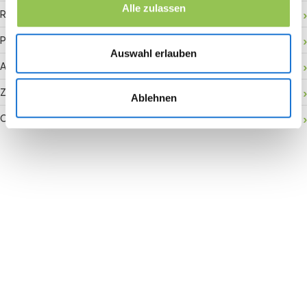
Alle zulassen
RFID-Badge
Payment Gateway
Auswahl erlauben
Aktivierung vor Ort
Zuschauerbindung
Ablehnen
Conversion Rate
Join the revolution in event
management