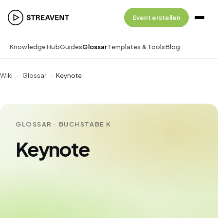
Event erstellen
Knowledge Hub
Guides
Glossar
Templates & Tools
Blog
Wiki
›
Glossar
›
Keynote
GLOSSAR · BUCHSTABE K
Keynote