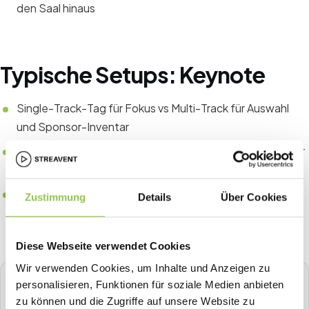
den Saal hinaus
Typische Setups: Keynote
Single-Track-Tag für Fokus vs Multi-Track für Auswahl
und Sponsor-Inventar
Networking-Blöcke passend zu Seniorität und Zielen der
Zielgruppe
Erfolgsmetriken am Format ausrichten, z. B. Leads auf
Zustimmung
Details
Über Cookies
Messen oder NPS auf Konferenzen
Diese Webseite verwendet Cookies
Wir verwenden Cookies, um Inhalte und Anzeigen zu
personalisieren, Funktionen für soziale Medien anbieten
STREAVENT
zu können und die Zugriffe auf unsere Website zu
Die All-in-One Event-Plattform