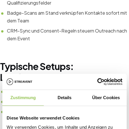
Qualifizierungsfelder
Badge-Scans am Stand verknüpfen Kontakte sofort mit
dem Team
CRM-Sync und Consent-Regeln steuern Outreach nach
dem Event
Typische Setups:
Leadgenerierung
Lead-Retrieval-Scanner an Aussteller-CRM-Konten
Zustimmung
Details
Über Cookies
Halleneinteilung mit Traffic-Zonen für Standpreise
Post-Show-Export und SLA für Vertriebs-Follow-up
Diese Webseite verwendet Cookies
innerhalb von 48 Stunden
Wir verwenden Cookies, um Inhalte und Anzeigen zu