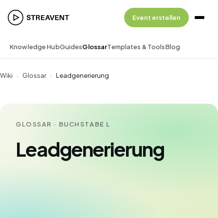
Event erstellen
Knowledge Hub
Guides
Glossar
Templates & Tools
Blog
Wiki
›
Glossar
›
Leadgenerierung
GLOSSAR · BUCHSTABE L
Leadgenerierung