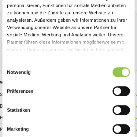
personalisieren, Funktionen für soziale Medien anbieten
zu können und die Zugriffe auf unsere Website zu
analysieren. Außerdem geben wir Informationen zu Ihrer
STREAVENT
Verwendung unserer Website an unsere Partner für
Die All-in-One Event-Plattform
soziale Medien, Werbung und Analysen weiter. Unsere
Planen, Tickets verkaufen, Check-in, Streaming, Badge-
Partner führen diese Informationen möglicherweise mit
Druck und mehr - alles aus einer Hand.
weiteren Daten zusammen, die Sie ihnen bereitgestellt
haben oder die sie im Rahmen Ihrer Nutzung der Dienste
Demo buchen
gesammelt haben.
Einwilligungsauswahl
Notwendig
WEITERE GLOSSAR-BEGRIFFE
Präferenzen
Sponsor-ROI
Besucherlenkung
Statistiken
Hallenplan
Matchmaking
Marketing