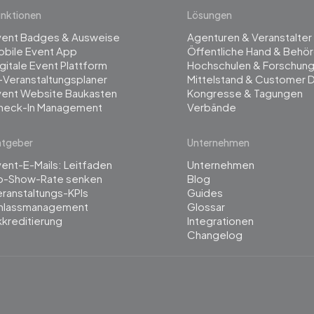
nktionen
Lösungen
vent Badges & Ausweise
Agenturen & Veranstalter
obile Event App
Öffentliche Hand & Behö
gitale Event Plattform
Hochschulen & Forschun
-Veranstaltungsplaner
Mittelstand & Customer 
vent Website Baukasten
Kongresse & Tagungen
heck-In Management
Verbände
atgeber
Unternehmen
ent-E-Mails: Leitfaden
Unternehmen
o-Show-Rate senken
Blog
ranstaltungs-KPIs
Guides
inlassmanagement
Glossar
kreditierung
Integrationen
Changelog