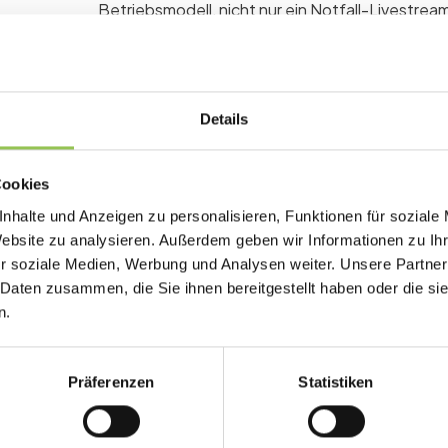
Betriebsmodell, nicht nur ein Notfall-Livestrea
Warum Hybrides Event w
Details
Teams scheitern, wenn sie einen Stream an ein
eigene Moderation, Zugangsregeln und Reporti
Cookies
Ein Registrierungsflow für alle Teilnehmerty
nhalte und Anzeigen zu personalisieren, Funktionen für soziale
Website zu analysieren. Außerdem geben wir Informationen zu I
Eigene Moderation für Online-Teilnehmend
r soziale Medien, Werbung und Analysen weiter. Unsere Partner
Einheitliches Reporting für onsite und digital
 Daten zusammen, die Sie ihnen bereitgestellt haben oder die s
n.
Hybrid-Setups, die im B
Präferenzen
Statistiken
Ein Registrierungsflow mit Ticket-Typen für 