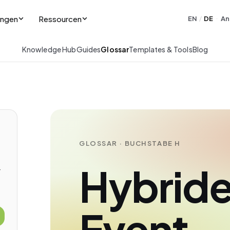
ungen
Ressourcen
EN
DE
An
/
·
Knowledge Hub
Guides
Glossar
Templates & Tools
Blog
GLOSSAR · BUCHSTABE H
Hybrid
-
Event