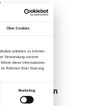
m.
ichtig ist
Über Cookies
en Vor-Ort-Plan hängen, ohne
ng für Online-Teilnehmer.
pen
 Medien anbieten zu können
hrer Verwendung unserer
e
 führen diese Informationen
ie im Rahmen Ihrer Nutzung
2B funktionieren
Marketing
Vor-Ort, Virtual oder beides