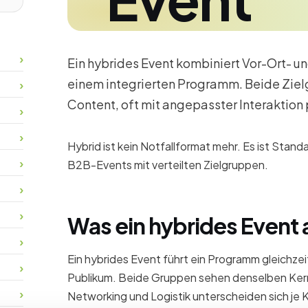
Ein hybrides Event kombiniert Vor-Ort- 
einem integrierten Programm. Beide Ziel
Content, oft mit angepasster Interaktion 
Hybrid ist kein Notfallformat mehr. Es ist Stan
B2B-Events mit verteilten Zielgruppen.
Was ein hybrides Event
Ein hybrides Event führt ein Programm gleichze
Publikum. Beide Gruppen sehen denselben Kern
Networking und Logistik unterscheiden sich je Ka