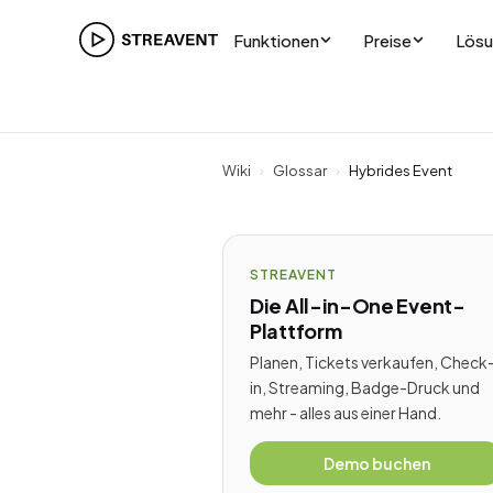
Funktionen
Preise
Lös
Wiki
›
Glossar
›
Hybrides Event
STREAVENT
Die All-in-One Event-
Plattform
Planen, Tickets verkaufen, Check
in, Streaming, Badge-Druck und
mehr - alles aus einer Hand.
Demo buchen