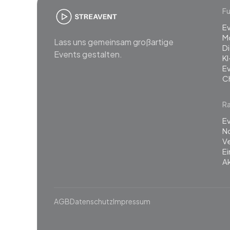
Fu
E
M
Lass uns gemeinsam großartige
Di
Events gestalten.
KI
E
C
R
Ev
N
Ve
E
Ak
AGB
Datenschutz
Impressum