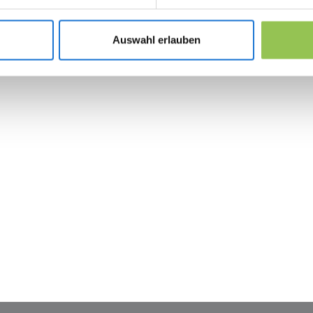
Eigene Online-Moderation und Chat-Team pa
Einheitliches Anwesenheits-Reporting über
Auswahl erlauben
 the revolution in 
management