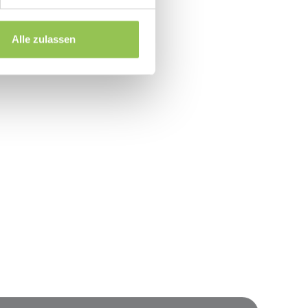
rallel zur Bühne
 Check-in und Stream-Join
Alle zulassen
event