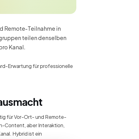
und Remote-Teilnahme in
gruppen teilen denselben
pro Kanal.
dard-Erwartung für professionelle
 ausmacht
itig für Vor-Ort- und Remote-
-Content, aber Interaktion,
nal. Hybrid ist ein