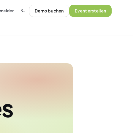
Demo buchen
Event erstellen
melden
·
es