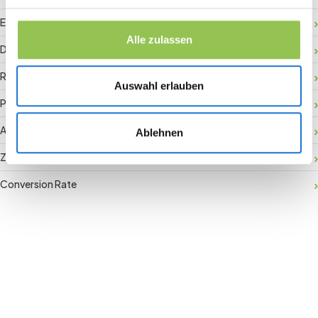
Event-Daten
Alle zulassen
Digitaler Check-in
RFID-Badge
Auswahl erlauben
Payment Gateway
Aktivierung vor Ort
Ablehnen
Zuschauerbindung
Conversion Rate
Join the revolution in event