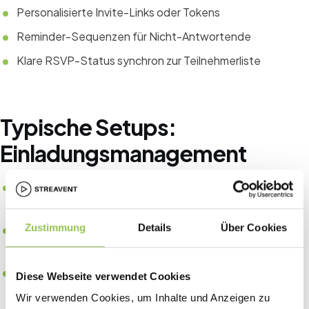
Personalisierte Invite-Links oder Tokens
Reminder-Sequenzen für Nicht-Antwortende
Klare RSVP-Status synchron zur Teilnehmerliste
Typische Setups:
Einladungsmanagement
Mehrstufige Formulare mit Save-and-Resume für
komplexe B2B-Events
Zustimmung
Details
Über Cookies
Firmenrechnung und PO-Felder für Enterprise-
Ticketkäufer
UTM- und Referral-Tracking auf der Registrierungs-URL
Diese Webseite verwendet Cookies
Wir verwenden Cookies, um Inhalte und Anzeigen zu