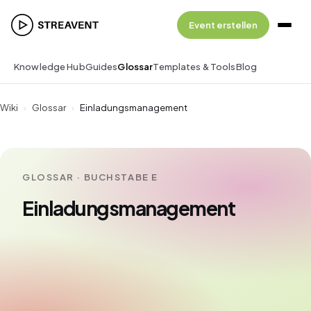
Event erstellen
Knowledge Hub
Guides
Glossar
Templates & Tools
Blog
Wiki
›
Glossar
›
Einladungsmanagement
GLOSSAR · BUCHSTABE E
Einladungsmanagement