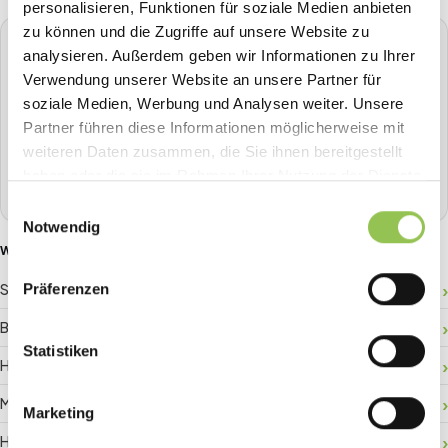
personalisieren, Funktionen für soziale Medien anbieten
zu können und die Zugriffe auf unsere Website zu
STREAVENT
analysieren. Außerdem geben wir Informationen zu Ihrer
Die All-in-One Event-Plattform
Verwendung unserer Website an unsere Partner für
soziale Medien, Werbung und Analysen weiter. Unsere
Planen, Tickets verkaufen, Check-in, Streaming, Badge-
Partner führen diese Informationen möglicherweise mit
Druck und mehr - alles aus einer Hand.
weiteren Daten zusammen, die Sie ihnen bereitgestellt
haben oder die sie im Rahmen Ihrer Nutzung der Dienste
Demo buchen
gesammelt haben.
Einwilligungsauswahl
Notwendig
WEITERE GLOSSAR-BEGRIFFE
Präferenzen
Sponsor-ROI
Besucherlenkung
Statistiken
Hallenplan
Matchmaking
Marketing
Hybride Registrierung