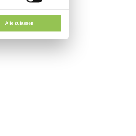
il vor dem ersten Live-Event
Alle zulassen
 jedem Launch starten kann
event