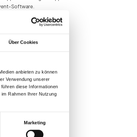
Event-Software.
ichtig ist
Über Cookies
ngenutzten Modulen,
Go-live.
 Medien anbieten zu können
hrer Verwendung unserer
 führen diese Informationen
ie im Rahmen Ihrer Nutzung
t-Software
Marketing
-in und Reporting-Module