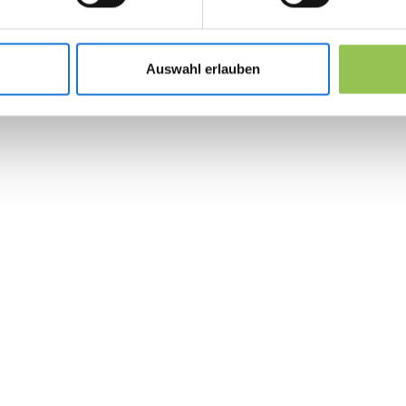
mappen
Integrationstest mit CRM, Payment und E-Ma
Auswahl erlauben
Admin-Training, damit Marketing ohne IT bei
 the revolution in 
management