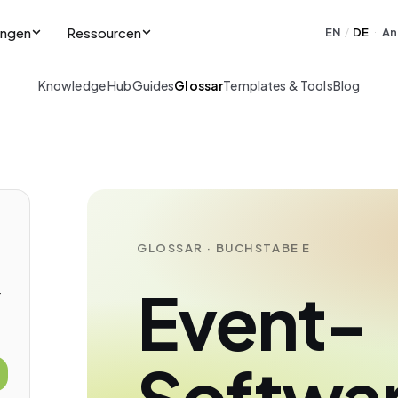
ungen
Ressourcen
EN
DE
An
/
·
Knowledge Hub
Guides
Glossar
Templates & Tools
Blog
GLOSSAR · BUCHSTABE E
Event-
-
Softwa