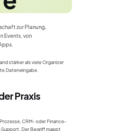
schaft zur Planung,
n Events, von
-Apps.
 stärker als viele Organizer
lte Dateneingabe.
der Praxis
Prozesse, CRM- oder Finance-
Support. Der Begriff mappt