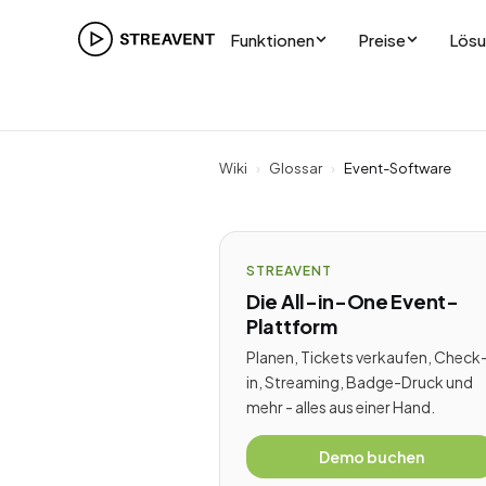
Funktionen
Preise
Lös
Wiki
›
Glossar
›
Event-Software
STREAVENT
Die All-in-One Event-
Plattform
Planen, Tickets verkaufen, Check
in, Streaming, Badge-Druck und
mehr - alles aus einer Hand.
Demo buchen