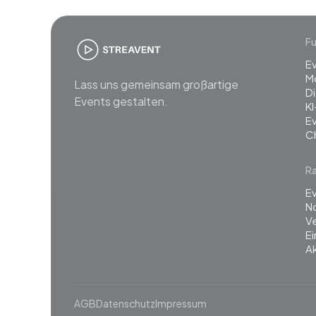
Fu
E
M
Lass uns gemeinsam großartige
Di
Events gestalten.
KI
E
C
R
Ev
N
Ve
E
Ak
AGB
Datenschutz
Impressum