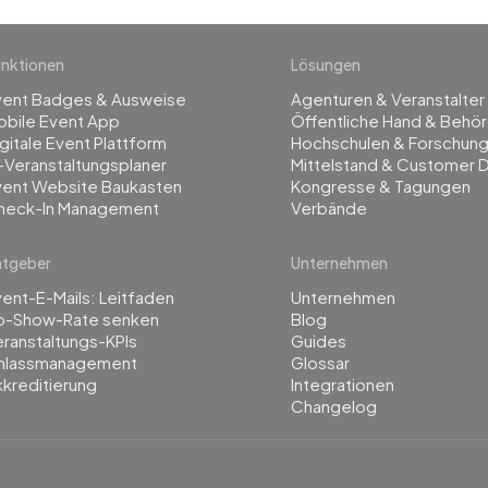
nktionen
Lösungen
vent Badges & Ausweise
Agenturen & Veranstalter
obile Event App
Öffentliche Hand & Behö
gitale Event Plattform
Hochschulen & Forschun
-Veranstaltungsplaner
Mittelstand & Customer 
vent Website Baukasten
Kongresse & Tagungen
heck-In Management
Verbände
atgeber
Unternehmen
ent-E-Mails: Leitfaden
Unternehmen
o-Show-Rate senken
Blog
ranstaltungs-KPIs
Guides
inlassmanagement
Glossar
kreditierung
Integrationen
Changelog