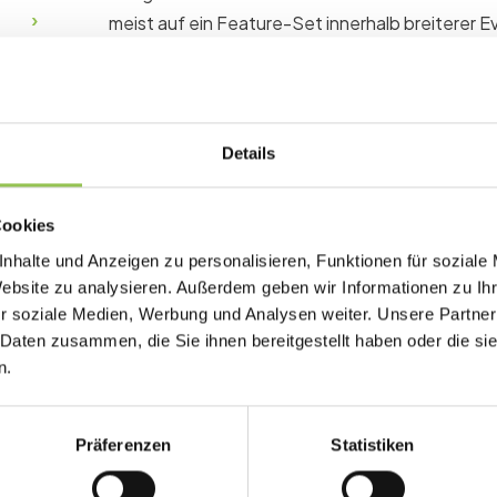
meist auf ein Feature-Set innerhalb breiterer 
Warum Event-Software w
Details
Features ohne passende Prozesse führen zu u
Workarounds und teuren Support-Tickets nach 
Cookies
Registrierungs- und Ticketing-Plattformen
nhalte und Anzeigen zu personalisieren, Funktionen für soziale
Website zu analysieren. Außerdem geben wir Informationen zu I
Check-in- und Badge-Systeme vor Ort
r soziale Medien, Werbung und Analysen weiter. Unsere Partner
Analytics und CRM-Integrationen
 Daten zusammen, die Sie ihnen bereitgestellt haben oder die s
n.
Typische Setups: Even
Präferenzen
Statistiken
Anforderungsliste auf Registrierung, Check