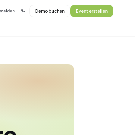
Demo buchen
Event erstellen
melden
·
re