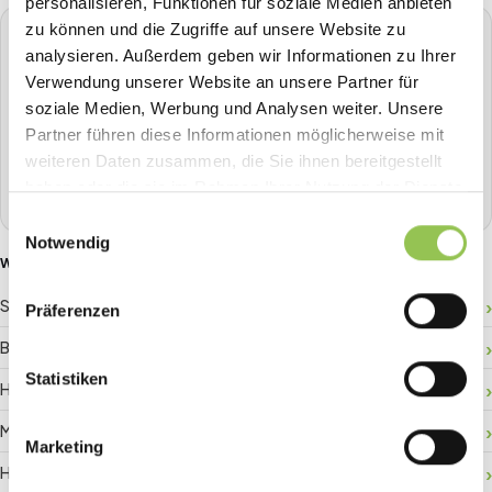
personalisieren, Funktionen für soziale Medien anbieten
zu können und die Zugriffe auf unsere Website zu
STREAVENT
analysieren. Außerdem geben wir Informationen zu Ihrer
Die All-in-One Event-Plattform
Verwendung unserer Website an unsere Partner für
Planen, Tickets verkaufen, Check-in, Streaming, Badge-
soziale Medien, Werbung und Analysen weiter. Unsere
Druck und mehr - alles aus einer Hand.
Partner führen diese Informationen möglicherweise mit
weiteren Daten zusammen, die Sie ihnen bereitgestellt
Demo buchen
haben oder die sie im Rahmen Ihrer Nutzung der Dienste
gesammelt haben.
Einwilligungsauswahl
Notwendig
WEITERE GLOSSAR-BEGRIFFE
Sponsor-ROI
Präferenzen
Besucherlenkung
Statistiken
Hallenplan
Matchmaking
Marketing
Hybride Registrierung