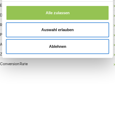
Event-Daten
Alle zulassen
Digitaler Check-in
RFID-Badge
Auswahl erlauben
Payment Gateway
Aktivierung vor Ort
Ablehnen
Zuschauerbindung
Conversion Rate
Join the revolution in event