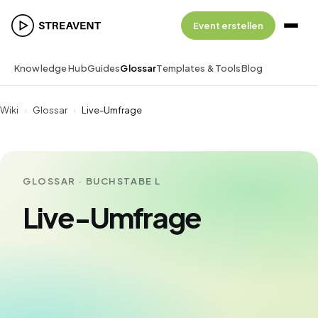
Event erstellen
Knowledge Hub
Guides
Glossar
Templates & Tools
Blog
Wiki
›
Glossar
›
Live-Umfrage
GLOSSAR · BUCHSTABE L
Live-Umfrage