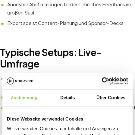
Anonyme Abstimmungen fördern ehrliches Feedback im
großen Saal
Export speist Content-Planung und Sponsor-Decks
Typische Setups: Live-
Umfrage
Ein Registrierungsweg mit Ticket-Typen für Vor-Ort,
Virtual oder beides
Eigene Online-Moderation parallel zur Hauptbühne
Zustimmung
Details
Über Cookies
Einheitliches Anwesenheits-Reporting über Check-in und
Stream-Joins
Diese Webseite verwendet Cookies
Wir verwenden Cookies, um Inhalte und Anzeigen zu