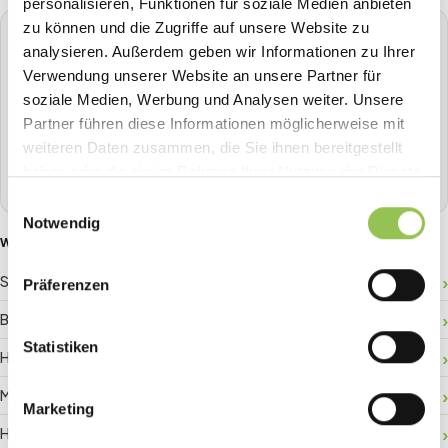
personalisieren, Funktionen für soziale Medien anbieten
zu können und die Zugriffe auf unsere Website zu
STREAVENT
analysieren. Außerdem geben wir Informationen zu Ihrer
Die All-in-One Event-Plattform
Verwendung unserer Website an unsere Partner für
soziale Medien, Werbung und Analysen weiter. Unsere
Planen, Tickets verkaufen, Check-in, Streaming, Badge-
Druck und mehr - alles aus einer Hand.
Partner führen diese Informationen möglicherweise mit
weiteren Daten zusammen, die Sie ihnen bereitgestellt
Demo buchen
haben oder die sie im Rahmen Ihrer Nutzung der Dienste
gesammelt haben.
Einwilligungsauswahl
Notwendig
WEITERE GLOSSAR-BEGRIFFE
Sponsor-ROI
Präferenzen
Besucherlenkung
Statistiken
Hallenplan
Matchmaking
Marketing
Hybride Registrierung