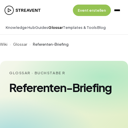
Event erstellen
Knowledge Hub
Guides
Glossar
Templates & Tools
Blog
Wiki
›
Glossar
›
Referenten-Briefing
GLOSSAR · BUCHSTABE R
Referenten-Briefing