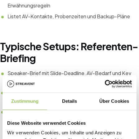
Erwähnungsregeln
Listet AV-Kontakte, Probenzeiten und Backup-Pläne
Typische Setups: Referenten-
Briefing
Speaker-Brief mit Slide-Deadline, AV-Bedarf und Key
Messages
Probe oder Tech-Check für Keynotes und Panel-
Übergänge
Zustimmung
Details
Über Cookies
Session-Room-Staff für Mikros, Timing-Cues und
Overflow
Diese Webseite verwendet Cookies
Wir verwenden Cookies, um Inhalte und Anzeigen zu