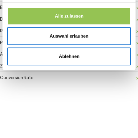
Event-Daten
Alle zulassen
Digitaler Check-in
RFID-Badge
Auswahl erlauben
Payment Gateway
Aktivierung vor Ort
Ablehnen
Zuschauerbindung
Conversion Rate
Join the revolution in event