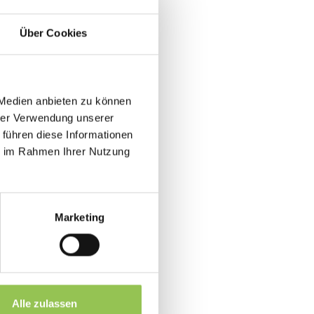
Über Cookies
 ist
ichen, scheitern Scan-
 Medien anbieten zu können
Leads. Badge-Produktion sollte
hrer Verwendung unserer
kommen.
 führen diese Informationen
ie im Rahmen Ihrer Nutzung
Marketing
Code
erungsdaten
Alle zulassen