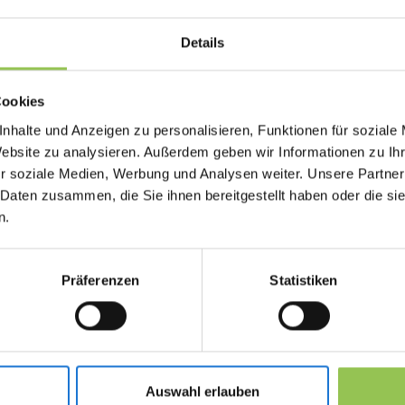
Details
Warum QR-Code wichtig
Cookies
Wenn Badge-Daten von der Registrierung abwe
nhalte und Anzeigen zu personalisieren, Funktionen für soziale
Workflows am Einlass und Aussteller verlieren 
Website zu analysieren. Außerdem geben wir Informationen zu I
direkt aus bestätigtem Registrierungsstatus 
r soziale Medien, Werbung und Analysen weiter. Unsere Partner
Check-in und Badge-Druck
 Daten zusammen, die Sie ihnen bereitgestellt haben oder die s
n.
Lead-Scan am Ausstellerstand
Session-Anwesenheit tracken
Präferenzen
Statistiken
Typische Setups: QR-
Print-on-Demand am Check-in aus Registri
Auswahl erlauben