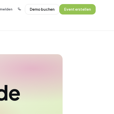
Demo buchen
Event erstellen
melden
·
de