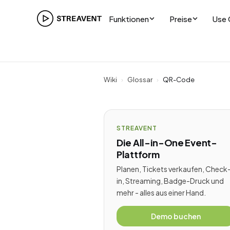
Funktionen
Preise
Use 
Wiki
›
Glossar
›
QR-Code
STREAVENT
Die All-in-One Event-
Plattform
Planen, Tickets verkaufen, Check
in, Streaming, Badge-Druck und
mehr - alles aus einer Hand.
Demo buchen