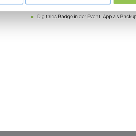
Farbkodierung nach Ticket-Typ, Rolle oder
Digitales Badge in der Event-App als Backu
 the revolution in 
management