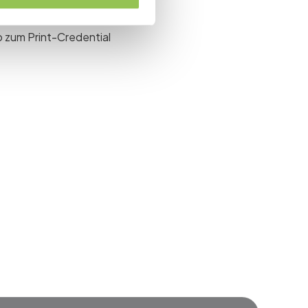
 Zugangszone
p zum Print-Credential
event