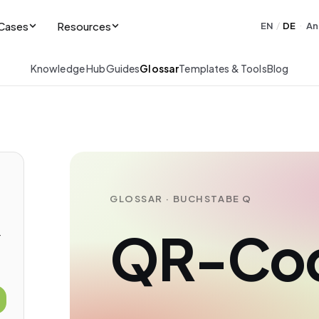
Cases
Resources
EN
DE
An
/
·
Knowledge Hub
Guides
Glossar
Templates & Tools
Blog
GLOSSAR · BUCHSTABE Q
QR-Co
-