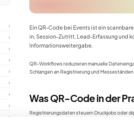
Ein QR-Code bei Events ist ein scannbare
in, Session-Zutritt, Lead-Erfassung und 
Informationsweitergabe.
QR-Workflows reduzieren manuelle Dateneing
Schlangen an Registrierung und Messeständen
Was QR-Code in der Pr
Registrierungsdaten steuern Druckjobs oder dig
vor Ort tragen. Badges enthalten oft QR- oder
Session-Türen und Lead-Capture an Ausstelle