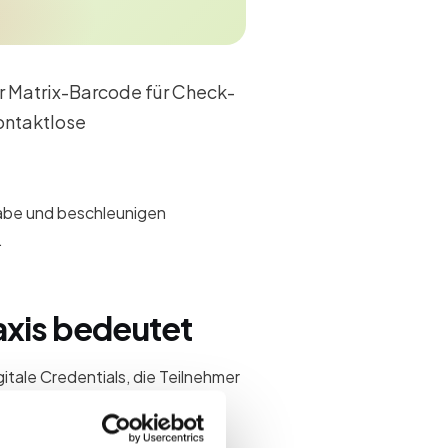
r Matrix-Barcode für Check-
kontaktlose
abe und beschleunigen
.
axis bedeutet
itale Credentials, die Teilnehmer
 RFID-Token für Check-in,
rständen.