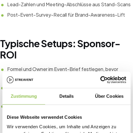
Lead-Zahlen und Meeting-Abschlüsse aus Stand-Scans
Post-Event-Survey-Recall für Brand-Awareness-Lift
Typische Setups: Sponsor-
ROI
Formel und Owner im Event-Brief festlegen, bevor
Budget freigegeben wird
CRM-Felder an Registrierungsquelle für Pipeline-
Attribution koppeln
Zustimmung
Details
Über Cookies
Dieselben KPIs über Jahre vergleichen statt Einmal-
Tabellen
Diese Webseite verwendet Cookies
Wir verwenden Cookies, um Inhalte und Anzeigen zu