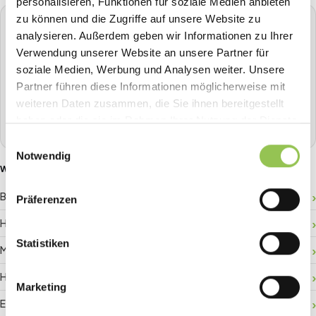
personalisieren, Funktionen für soziale Medien anbieten
zu können und die Zugriffe auf unsere Website zu
STREAVENT
analysieren. Außerdem geben wir Informationen zu Ihrer
Die All-in-One Event-Plattform
Verwendung unserer Website an unsere Partner für
Planen, Tickets verkaufen, Check-in, Streaming, Badge-
soziale Medien, Werbung und Analysen weiter. Unsere
Druck und mehr - alles aus einer Hand.
Partner führen diese Informationen möglicherweise mit
weiteren Daten zusammen, die Sie ihnen bereitgestellt
Demo buchen
haben oder die sie im Rahmen Ihrer Nutzung der Dienste
gesammelt haben.
Einwilligungsauswahl
Notwendig
WEITERE GLOSSAR-BEGRIFFE
Besucherlenkung
Präferenzen
Hallenplan
Statistiken
Matchmaking
Hybride Registrierung
Marketing
Event-Daten