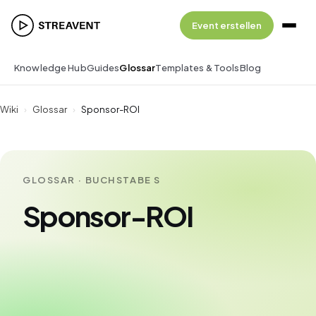
Event erstellen
Knowledge Hub
Guides
Glossar
Templates & Tools
Blog
Wiki
›
Glossar
›
Sponsor-ROI
GLOSSAR · BUCHSTABE S
Sponsor-ROI