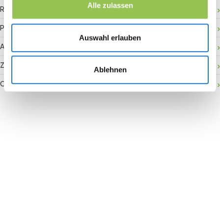
Alle zulassen
RFID-Badge
Payment Gateway
Auswahl erlauben
Aktivierung vor Ort
Zuschauerbindung
Ablehnen
Conversion Rate
Join the revolution in event
management