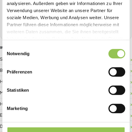
analysieren. Außerdem geben wir Informationen zu Ihrer
Planen, Tickets verkaufen, Check-in, Streaming, Badge-
Verwendung unserer Website an unsere Partner für
Druck und mehr - alles aus einer Hand.
soziale Medien, Werbung und Analysen weiter. Unsere
Partner führen diese Informationen möglicherweise mit
Demo buchen
weiteren Daten zusammen, die Sie ihnen bereitgestellt
haben oder die sie im Rahmen Ihrer Nutzung der Dienste
gesammelt haben.
Einwilligungsauswahl
WEITERE GLOSSAR-BEGRIFFE
Notwendig
Sponsor-ROI
Besucherlenkung
Präferenzen
Hallenplan
Statistiken
Matchmaking
Hybride Registrierung
Marketing
Event-Daten
Digitaler Check-in