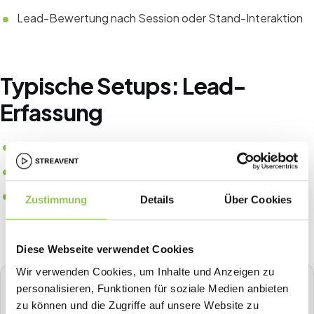
Lead-Bewertung nach Session oder Stand-Interaktion
Typische Setups: Lead-
Erfassung
Lead-Retrieval-Scanner an Aussteller-CRM-Konten
Halleneinteilung mit Traffic-Zonen für Standpreise
Post-Show-Export und SLA für Vertriebs-Follow-up
Zustimmung
Details
Über Cookies
innerhalb von 48 Stunden
Diese Webseite verwendet Cookies
Wir verwenden Cookies, um Inhalte und Anzeigen zu
personalisieren, Funktionen für soziale Medien anbieten
STREAVENT
zu können und die Zugriffe auf unsere Website zu
Die All-in-One Event-Plattform