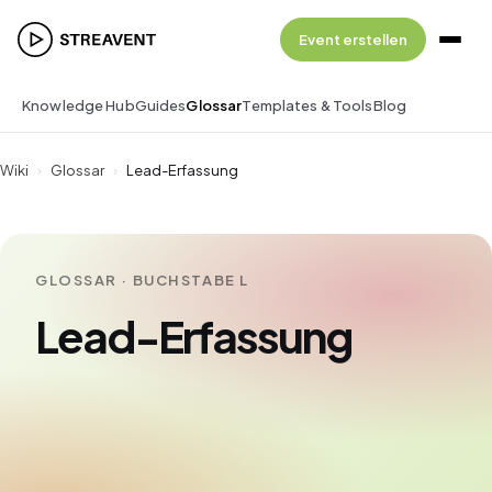
Event erstellen
Knowledge Hub
Guides
Glossar
Templates & Tools
Blog
Wiki
›
Glossar
›
Lead-Erfassung
GLOSSAR · BUCHSTABE L
Lead-Erfassung