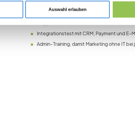
Typische Setups: CRM-
Auswahl erlauben
Anforderungsliste auf Registrierung, Check
mappen
Integrationstest mit CRM, Payment und E-Ma
Admin-Training, damit Marketing ohne IT bei
 the revolution in 
management