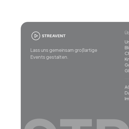
Ü
U
B
Lass uns gemeinsam großartige
C
Events gestalten.
K
G
G
A
D
I