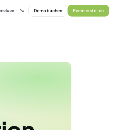
Demo buchen
Event erstellen
melden
·
tion