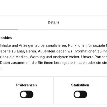
Integrationen und Admin-Aufwand ohne Dauer-
meist auf ein Feature-Set innerhalb breiterer 
Details
Warum CRM-Integration 
Cookies
Features ohne passende Prozesse führen zu u
nhalte und Anzeigen zu personalisieren, Funktionen für soziale
Workarounds und teuren Support-Tickets nach 
Website zu analysieren. Außerdem geben wir Informationen zu I
r soziale Medien, Werbung und Analysen weiter. Unsere Partner
Neue Kontakte landen in der richtigen Pipel
 Daten zusammen, die Sie ihnen bereitgestellt haben oder die s
n.
Duplicate-Matching vermeidet Split-Recor
Teilnehmern
Consent-Felder mappen auf rechtmäßige M
Präferenzen
Statistiken