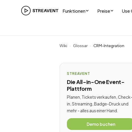
Funktionen
Preise
Use 
Wiki
›
Glossar
›
CRM-Integration
STREAVENT
Die All-in-One Event-
Plattform
Planen, Tickets verkaufen, Check
in, Streaming, Badge-Druck und
mehr - alles aus einer Hand.
Demo buchen