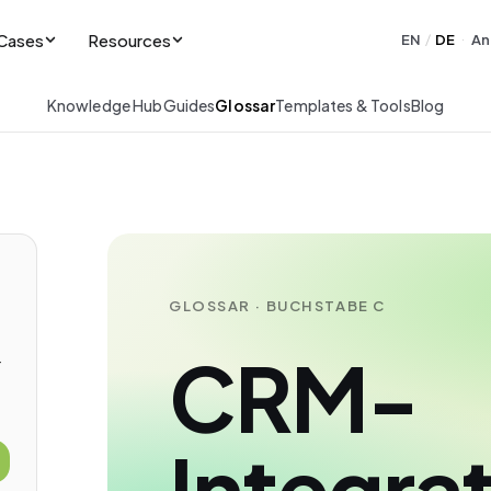
Cases
Resources
EN
DE
An
/
·
Knowledge Hub
Guides
Glossar
Templates & Tools
Blog
GLOSSAR · BUCHSTABE C
CRM-
-
Integra