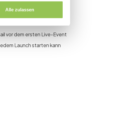
Integration
Alle zulassen
-in und Reporting-Module
il vor dem ersten Live-Event
 jedem Launch starten kann
event