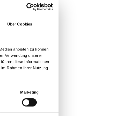
Support. Der Begriff mappt
Event-Software.
Über Cookies
wichtig ist
ngenutzten Modulen,
 Medien anbieten zu können
Go-live.
hrer Verwendung unserer
 führen diese Informationen
ine mit Source-Tags
ie im Rahmen Ihrer Nutzung
ds bei wiederkehrenden
arketing-Workflows
Marketing