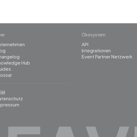
ber
Ökosystem
nternehmen
API
log
Integrationen
hangelog
Event Partner Netzwerk
nowledge Hub
uides
lossar
GB
atenschutz
mpressum