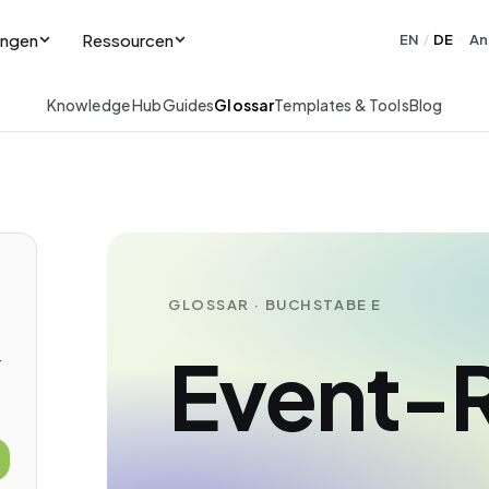
ungen
Ressourcen
EN
DE
An
/
·
Knowledge Hub
Guides
Glossar
Templates & Tools
Blog
GLOSSAR · BUCHSTABE E
Event-
-