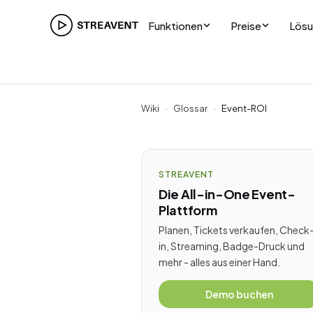
Funktionen
Preise
Lös
Wiki
›
Glossar
›
Event-ROI
STREAVENT
Die All-in-One Event-
Plattform
Planen, Tickets verkaufen, Check
in, Streaming, Badge-Druck und
mehr - alles aus einer Hand.
Demo buchen