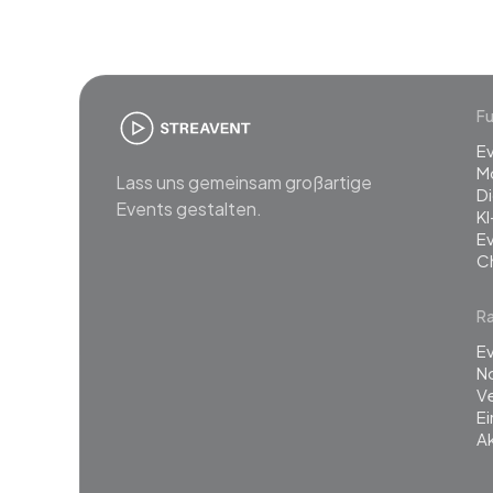
Fu
E
M
Lass uns gemeinsam großartige
Di
Events gestalten.
KI
E
C
R
Ev
N
Ve
E
Ak