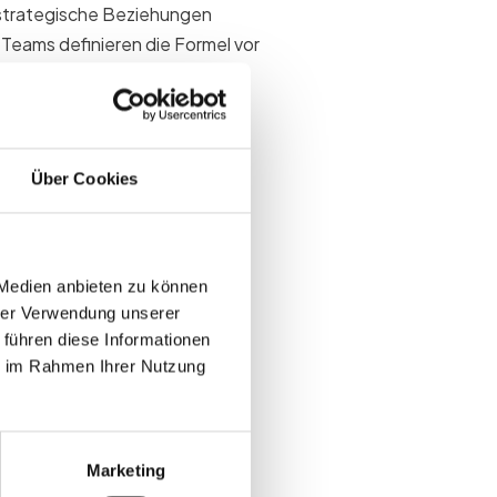
 strategische Beziehungen
Teams definieren die Formel vor
.
g ist
Über Cookies
r nach Teilnehmerzahlen
kdoten unter.
 Medien anbieten zu können
gleichen
hrer Verwendung unserer
 führen diese Informationen
wo relevant
ie im Rahmen Ihrer Nutzung
hmarks nutzen
Marketing
vent-ROI