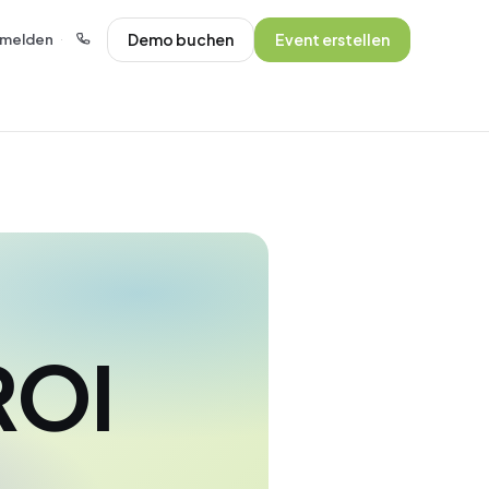
Demo buchen
Event erstellen
melden
·
ROI