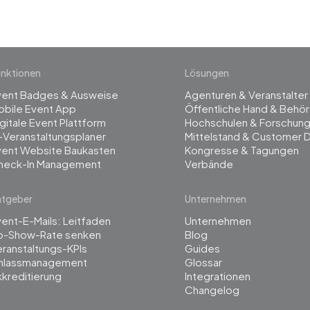
nktionen
Lösungen
vent Badges & Ausweise
Agenturen & Veranstalter
obile Event App
Öffentliche Hand & Behö
gitale Event Plattform
Hochschulen & Forschun
-Veranstaltungsplaner
Mittelstand & Customer 
vent Website Baukasten
Kongresse & Tagungen
heck-In Management
Verbände
atgeber
Unternehmen
ent-E-Mails: Leitfaden
Unternehmen
o-Show-Rate senken
Blog
ranstaltungs-KPIs
Guides
inlassmanagement
Glossar
kreditierung
Integrationen
Changelog