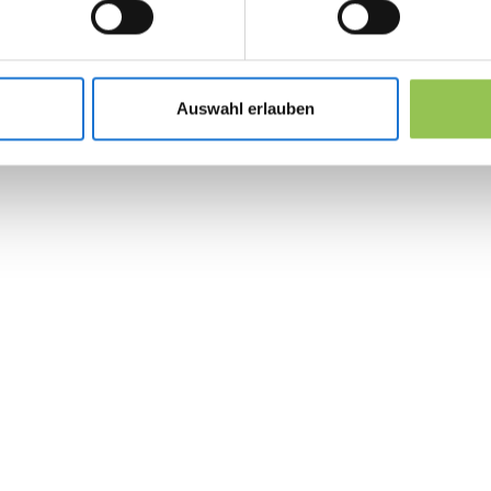
Basiskosten für Venue, Produktion, Marketi
Pipeline- und Sponsor-Wert mit CRM-Feldern
Auswahl erlauben
tracken
Dieselben KPIs über Jahre vergleichen statt
 the revolution in 
management