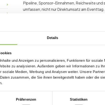
Pipeline, Sponsor-Einnahmen, Reichweite und
umfassen, nicht nur Direktumsatz am Eventtag. 
dem Event, damit Erfolg für alle gleich bedeutet
Warum Event-ROI wichti
Details
Ohne gemeinsame ROI-Sicht werden Events nu
Cookies
beurteilt und strategischer Impact geht in Ane
nhalte und Anzeigen zu personalisieren, Funktionen für soziale
Direkten Umsatz und Cost per Attendee ver
Website zu analysieren. Außerdem geben wir Informationen zu I
r soziale Medien, Werbung und Analysen weiter. Unsere Partner
Pipeline- und Sponsorenwert einbeziehen, 
 Daten zusammen, die Sie ihnen bereitgestellt haben oder die s
Dieselben KPIs über Jahre hinweg für Benc
n.
Präferenzen
Statistiken
So berechnen Teams E