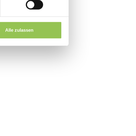
ng und Personal erfassen
 zur Registrierungsquelle
Alle zulassen
 Einmal-Tabellen
event