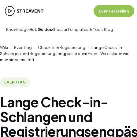
Event erstellen
Knowledge Hub
Guides
Glossar
Templates & Tools
Blog
Wiki
›
Eventtag
›
Check-in & Registrierung
›
Lange Check-in-
Schlangen und Registrierungsengpässe beim Event: Wir erklären wie
man sie vermeidet
EVENTTAG
Lange Check-in-
Schlangen und
Registrierungsengpä