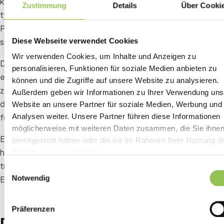
konzentrierten Zeitfensters von 30-45 Minuten an,
Zustimmung
Details
Über Cooki
typischerweise kurz vor Beginn der Veranstaltung. Wenn
Personal und Systeme nicht auf diesen Andrang vorbereitet
Diese Webseite verwendet Cookies
sind, sind Engpässe unvermeidlich.
Wir verwenden Cookies, um Inhalte und Anzeigen zu
Durch die Vorhersage von Stoßzeiten und die
personalisieren, Funktionen für soziale Medien anbieten zu
entsprechende Skalierung von Ressourcen, sei es durch
können und die Zugriffe auf unsere Website zu analysieren.
zusätzliches Personal oder automatisierte Systeme, kannst
Außerdem geben wir Informationen zu Ihrer Verwendung uns
du den Ablauf effizient gestalten und ein nahtloses Erlebnis
Website an unsere Partner für soziale Medien, Werbung und
für alle bieten.
Analysen weiter. Unsere Partner führen diese Informationen
möglicherweise mit weiteren Daten zusammen, die Sie ihne
Eine vorausschauende Planung und das Angehen dieser
bereitgestellt haben oder die sie im Rahmen Ihrer Nutzung d
häufigen Stolperfallen können den Check-in-Prozess
Dienste gesammelt haben.
transformieren und den Teilnehmern einen positiven ersten
Einwilligungsauswahl
Notwendig
Eindruck deiner Veranstaltung vermitteln.
Präferenzen
Das Teilnehmererlebnis: