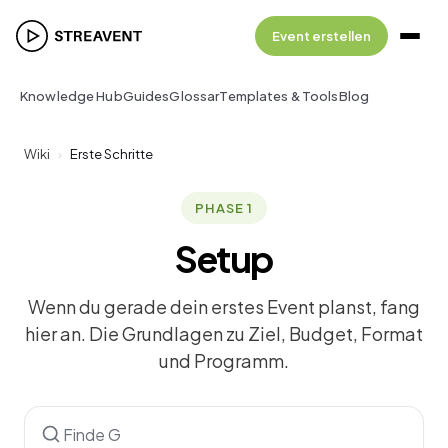
Event erstellen
Knowledge Hub
Guides
Glossar
Templates & Tools
Blog
Wiki
›
Erste Schritte
PHASE 1
Setup
Wenn du gerade dein erstes Event planst, fang
hier an. Die Grundlagen zu Ziel, Budget, Format
und Programm.