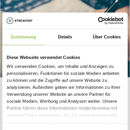
Zustimmung
Details
Über Cookies
Diese Webseite verwendet Cookies
Wir verwenden Cookies, um Inhalte und Anzeigen zu
personalisieren, Funktionen für soziale Medien anbieten
zu können und die Zugriffe auf unsere Website zu
HOW-TO
analysieren. Außerdem geben wir Informationen zu Ihrer
Verwendung unserer Website an unsere Partner für
Event planen Checkliste: So planst du ein
soziale Medien, Werbung und Analysen weiter. Unsere
erfolgreiches Event
Partner führen diese Informationen möglicherweise mit
Vom ersten Konzept bis zur Nachbereitung: Eine Checkliste
weiteren Daten zusammen, die Sie ihnen bereitgestellt
nach Phasen, mit der Kongresse, Kundenveranstaltungen und
haben oder die sie im Rahmen Ihrer Nutzung der Dienste
Mitgliederversammlungen auf Kurs bleiben.
gesammelt haben.