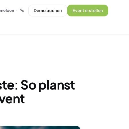
Demo buchen
Event erstellen
melden
·
te: So planst
Event