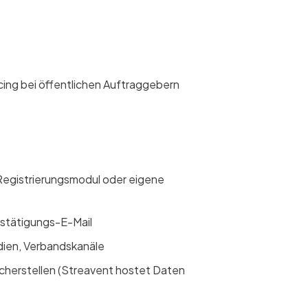
ing bei öffentlichen Auftraggebern
Registrierungsmodul oder eigene
estätigungs-E-Mail
dien, Verbandskanäle
cherstellen (Streavent hostet Daten