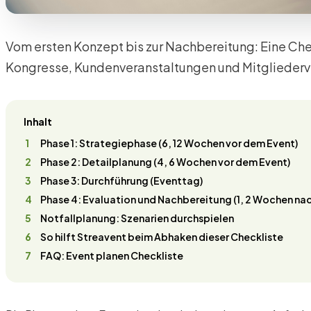
Vom ersten Konzept bis zur Nachbereitung: Eine Che
Kongresse, Kundenveranstaltungen und Mitgliederv
Inhalt
Phase 1: Strategiephase (6, 12 Wochen vor dem Event)
Phase 2: Detailplanung (4, 6 Wochen vor dem Event)
Phase 3: Durchführung (Eventtag)
Phase 4: Evaluation und Nachbereitung (1, 2 Wochen na
Notfallplanung: Szenarien durchspielen
So hilft Streavent beim Abhaken dieser Checkliste
FAQ: Event planen Checkliste