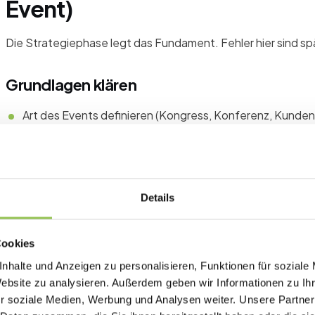
Event)
Die Strategiephase legt das Fundament. Fehler hier sind spä
Grundlagen klären
Art des Events definieren (Kongress, Konferenz, Kunden
Mitgliederversammlung, Messe)
Zielgruppe und Teilnehmerzahl festlegen (realistisch: 
Eventformat klären: vor Ort, hybrid oder digital
Details
Primäres Ziel des Events formulieren (Networking, Wiss
Mitgliederbindung)
Cookies
Verantwortlichkeiten im Team zuweisen und dokumentie
nhalte und Anzeigen zu personalisieren, Funktionen für soziale
Gesamtbudget freigeben lassen
Website zu analysieren. Außerdem geben wir Informationen zu I
Groben Zeitplan mit Meilensteinen erstellen
r soziale Medien, Werbung und Analysen weiter. Unsere Partner