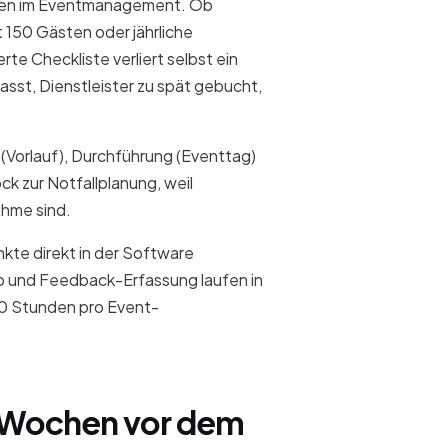
aben im Eventmanagement. Ob
150 Gästen oder jährliche
te Checkliste verliert selbst ein
asst, Dienstleister zu spät gebucht,
 (Vorlauf), Durchführung (Eventtag)
ck zur Notfallplanung, weil
ahme sind.
kte direkt in der Software
 und Feedback-Erfassung laufen in
20 Stunden pro Event-
12 Wochen vor dem