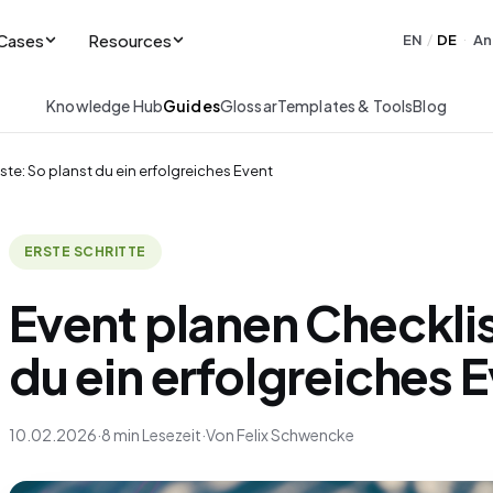
Cases
Resources
EN
DE
An
/
·
Knowledge Hub
Guides
Glossar
Templates & Tools
Blog
te: So planst du ein erfolgreiches Event
ERSTE SCHRITTE
Event planen Checklis
du ein erfolgreiches 
10.02.2026
·
8 min Lesezeit
·
Von Felix Schwencke