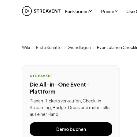
Funktionen
Preise
Use 
Wiki
›
Erste Schritte
›
Grundlagen
›
Event planen Checklis
STREAVENT
Die All-in-One Event-
Plattform
Planen, Tickets verkaufen, Check-in,
Streaming, Badge-Druck und mehr - alles
aus einer Hand.
Demo buchen