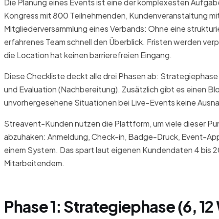
Die Planung eines Events ist eine der komplexesten Aufg
Kongress mit 800 Teilnehmenden, Kundenveranstaltung mit 
Mitgliederversammlung eines Verbands: Ohne eine strukturier
erfahrenes Team schnell den Überblick. Fristen werden verp
die Location hat keinen barrierefreien Eingang.
Diese Checkliste deckt alle drei Phasen ab: Strategiephase
und Evaluation (Nachbereitung). Zusätzlich gibt es einen Blo
unvorhergesehene Situationen bei Live-Events keine Ausn
Streavent-Kunden nutzen die Plattform, um viele dieser Pun
abzuhaken: Anmeldung, Check-in, Badge-Druck, Event-App
einem System. Das spart laut eigenen Kundendaten 4 bis 
Mitarbeitendem.
Phase 1: Strategiephase (6, 