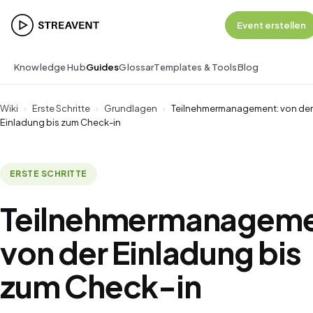
Event erstellen
Knowledge Hub
Guides
Glossar
Templates & Tools
Blog
Wiki
›
Erste Schritte
›
Grundlagen
›
Teilnehmermanagement: von der
Einladung bis zum Check-in
ERSTE SCHRITTE
Teilnehmermanageme
von der Einladung bis
zum Check-in