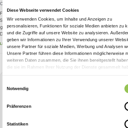
Co-Founder Streavent
Diese Webseite verwendet Cookies
Felix hat über 200 Events organisiert. Seit 2020 baut er mit
Wir verwenden Cookies, um Inhalte und Anzeigen zu
Streavent die Plattform, die er sich als Eventmanager selbst
personalisieren, Funktionen für soziale Medien anbieten zu 
gewünscht hätte: Ticketing, Check-in, Streaming und Badge-
und die Zugriffe auf unsere Website zu analysieren. Außerd
Druck in einem Tool.
geben wir Informationen zu Ihrer Verwendung unserer Websi
LinkedIn ->
Email ->
unsere Partner für soziale Medien, Werbung und Analysen we
Unsere Partner führen diese Informationen möglicherweise m
weiteren Daten zusammen, die Sie ihnen bereitgestellt habe
die sie im Rahmen Ihrer Nutzung der Dienste gesammelt ha
STREAVENT
Einwilligungsauswahl
Notwendig
Die All-in-One Event-Plattform
Planen, Tickets verkaufen, Check-in, Streaming, Badge-
Druck und mehr - alles aus einer Hand.
Präferenzen
Demo buchen
Statistiken