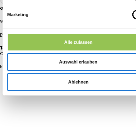
GRUNDLAGEN
Marketing
Wie du dein Event-Ziel definierst
Event-Budget aufstellen: die wichtigsten Posten
Alle zulassen
Teilnehmermanagement: von der Einladung bis zum
Check-in
Auswahl erlauben
Event planen Checkliste: So planst du ein erfolgreiches Event
Ablehnen
Join the revolution in event
management