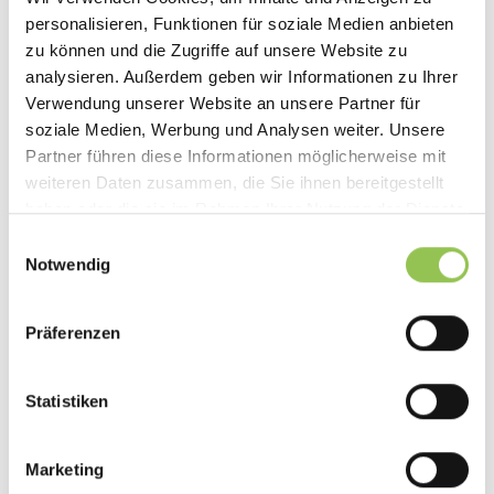
Add sessions, speakers, sponsors &
personalisieren, Funktionen für soziale Medien anbieten
locations
zu können und die Zugriffe auf unsere Website zu
analysieren. Außerdem geben wir Informationen zu Ihrer
Customize with surveys, livestreams, chat &
Verwendung unserer Website an unsere Partner für
more
soziale Medien, Werbung und Analysen weiter. Unsere
Preview & test everything in real time
Partner führen diese Informationen möglicherweise mit
weiteren Daten zusammen, die Sie ihnen bereitgestellt
haben oder die sie im Rahmen Ihrer Nutzung der Dienste
gesammelt haben.
Einwilligungsauswahl
Notwendig
Präferenzen
Statistiken
Marketing