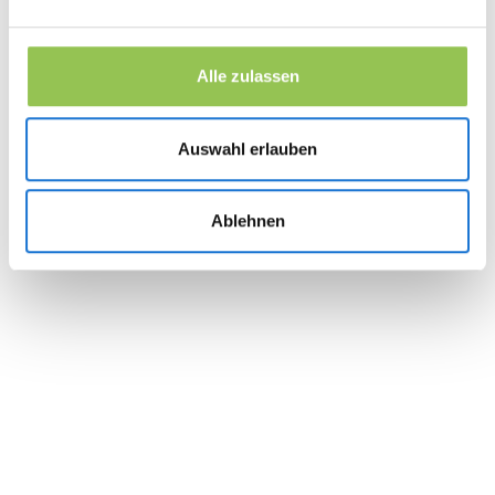
Alle zulassen
Auswahl erlauben
Ablehnen
100%
browser based, no downloads needed
1.9X
higher brand awareness
higher attendee engagement compared
1.6X
through traditional webinars in standard clients