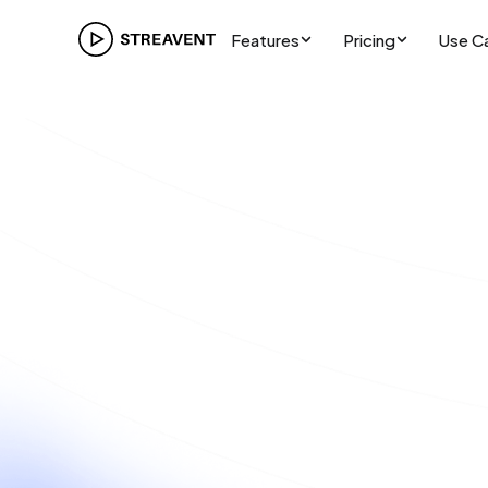
Features
Pricing
Use C