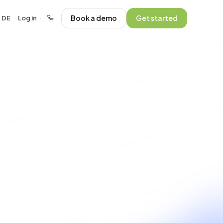
Book a demo
Get started
DE
Log in
·
·