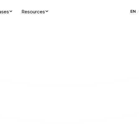
ases
Resources
EN
/
Book a demo
View pricing