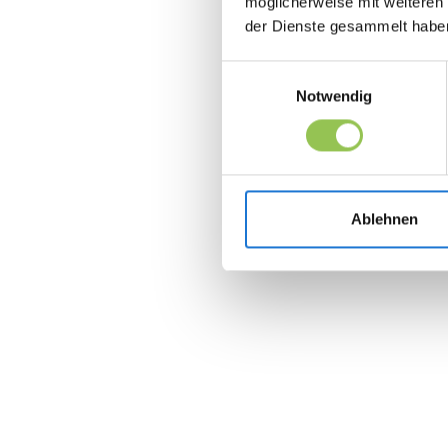
möglicherweise mit weiteren
der Dienste gesammelt habe
Einwilligungsauswahl
Notwendig
Ablehnen
Upload custom designs or use templates
Add names, session data, and branding elem
Automate everything from creation to email