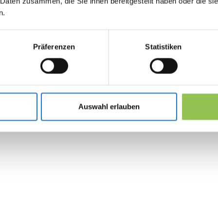
 Daten zusammen, die Sie ihnen bereitgestellt haben oder die s
and send them
n.
automatically to all
participants that are
Präferenzen
Statistiken
checked-in
Auswahl erlauben
ents
 delivery