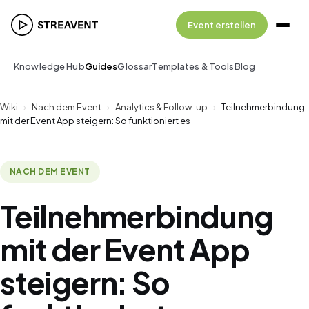
Event erstellen
Knowledge Hub
Guides
Glossar
Templates & Tools
Blog
Wiki
›
Nach dem Event
›
Analytics & Follow-up
›
Teilnehmerbindung
mit der Event App steigern: So funktioniert es
NACH DEM EVENT
Teilnehmerbindung
mit der Event App
steigern: So