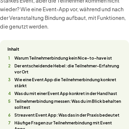
Starkes Event, aber die Teilnehmer kommen nicht
wieder? Wie eine Event-App vor, während und nach
der Veranstaltung Bindung aufbaut, mit Funktionen,
die genutzt werden.
Inhalt
Warum Teilnehmerbindung kein Nice-to-have ist
Der entscheidende Hebel: die Teilnehmer-Erfahrung
vor Ort
Wie eine Event App die Teilnehmerbindung konkret
stärkt
Was du mit einer Event App konkret in der Hand hast
Teilnehmerbindung messen: Was du im Blick behalten
solltest
Streavent Event App: Was das in der Praxis bedeutet
Häufige Fragen zur Teilnehmerbindung mit Event
Apps