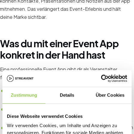
können Kontakte, Präsentationen und Notizen aus der App
mitnehmen. Das verlängert das Event-Erlebnis und hält
deine Marke sichtbar.
Was du mit einer Event App
konkret in der Hand hast
Eine professionelle Event App gibt dir als Veranstalter
folgende Werkzeuge für stärkere Teilnehmerbindung:
Digitale Agenda
mit Echtzeit-Updates und
Zustimmung
Details
Über Cookies
persönlichem Zeitplan für jeden Teilnehmenden
Networking und Chat
für strukturierten Austausch
Diese Webseite verwendet Cookies
unter Teilnehmenden
Wir verwenden Cookies, um Inhalte und Anzeigen zu
Live Q&A
für Vorträge und Panels, mit Upvoting-Funktion
personalisieren, Funktionen für soziale Medien anbieten