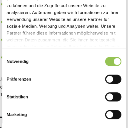
Push-Benachrichtigungen
für Programmänderungen,
zu können und die Zugriffe auf unsere Website zu
Raumwechsel, Ankündigungen
analysieren. Außerdem geben wir Informationen zu Ihrer
Verwendung unserer Website an unsere Partner für
Umfragen und Feedback
direkt in der App, zeitnah und
soziale Medien, Werbung und Analysen weiter. Unsere
mit hoher Rücklaufquote
Partner führen diese Informationen möglicherweise mit
Sponsoren-Sichtbarkeit
über Bannerflächen,
weiteren Daten zusammen, die Sie ihnen bereitgestellt
Sponsorenprofil und Leads-Scanning
haben oder die sie im Rahmen Ihrer Nutzung der Dienste
gesammelt haben.
Einwilligungsauswahl
Post-Event-Zugang
zu Präsentationen,
Notwendig
Aufzeichnungen und Kontaktdaten
Jeder dieser Punkte erhöht die wahrgenommene Qualität
Präferenzen
deines Events und damit die Wahrscheinlichkeit, dass
Teilnehmende zurückkommen.
Statistiken
Marketing
Teilnehmerbindung messen: