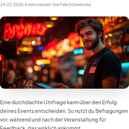
24.02.2026
·
6 min Lesezeit
·
Von Felix Schwencke
Eine durchdachte Umfrage kann über den Erfolg
deines Events entscheiden. So nutzt du Befragungen
vor, während und nach der Veranstaltung für
Feedback, das wirklich ankommt.