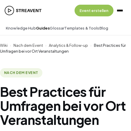
Event erstellen
Knowledge Hub
Guides
Glossar
Templates & Tools
Blog
Wiki
›
Nach dem Event
›
Analytics & Follow-up
›
Best Practices für
Umfragen bei vor Ort Veranstaltungen
NACH DEM EVENT
Best Practices für
Umfragen bei vor Ort
Veranstaltungen