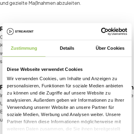
und gezielte Maßnahmen abzuleiten.
Raum für zusätzliche Kommentare lassen
Gib den Teilnehmern die Möglichkeit, zusätzliche
Kommentare abzugeben. Diese offenen Antworten können
Zustimmung
Details
Über Cookies
wertvolle Ideen und Einblicke liefern, die über die
standardisierten Fragen hinausgehen.
Diese Webseite verwendet Cookies
Wir verwenden Cookies, um Inhalte und Anzeigen zu
Für Antworten auf mobilen Geräten optimieren
personalisieren, Funktionen für soziale Medien anbieten
zu können und die Zugriffe auf unsere Website zu
In der heutigen mobilen Welt ist es entscheidend, dass deine
analysieren. Außerdem geben wir Informationen zu Ihrer
Umfrage auf Smartphones und Tablets gut zugänglich ist.
Verwendung unserer Website an unsere Partner für
Ein responsives Design maximiert die Anzahl der Antworten
soziale Medien, Werbung und Analysen weiter. Unsere
und stellt sicher, dass die Umfrage benutzerfreundlich ist.
Partner führen diese Informationen möglicherweise mit
weiteren Daten zusammen, die Sie ihnen bereitgestellt