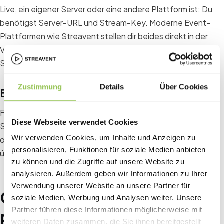
Live, ein eigener Server oder eine andere Plattform ist: Du
benötigst Server-URL und Stream-Key. Moderne Event-
Plattformen wie Streavent stellen dir beides direkt in der
Veranstaltungsoberfläche bereit, sodass keine manuelle
Serverkonfiguration nötig ist.
Zustimmung
Details
Über Cookies
Backup-Streaming-Software
Für kritische Events lohnt es sich, eine zweite Streaming-
Diese Webseite verwendet Cookies
Software parallel zu konfigurieren, zum Beispiel Streamlabs
Wir verwenden Cookies, um Inhalte und Anzeigen zu
oder vMix. Fällt OBS aus, kannst du innerhalb von Sekunden
personalisieren, Funktionen für soziale Medien anbieten
übernehmen.
zu können und die Zugriffe auf unsere Website zu
analysieren. Außerdem geben wir Informationen zu Ihrer
Verwendung unserer Website an unsere Partner für
Optionale Erweiterungen für
soziale Medien, Werbung und Analysen weiter. Unsere
Partner führen diese Informationen möglicherweise mit
professionellere Events
weiteren Daten zusammen, die Sie ihnen bereitgestellt