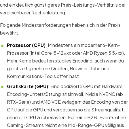
und ein deutlich günstigeres Preis-Leistungs-Verhältnis bei
vergleichbarer Rechenleistung.
Folgende Mindestanforderungen haben sich in der Praxis
bewährt:
Prozessor (CPU)
: Mindestens ein moderner 6-Kern-
Prozessor (Intel Core i5-12xxx oder AMD Ryzen 5 5xxx).
Mehr Kerne bedeuten stabiles Encoding, auch wenn du
gleichzeitig mehrere Quellen, Browser-Tabs und
Kommunikations-Tools offen hast.
Grafikkarte (GPU)
: Eine dedizierte GPU mit Hardware-
Encoding-Unterstützung ist sinnvoll. Nvidia NVENC (ab
RTX-Serie) und AMD VCE verlagern das Encoding von der
CPU auf die GPU und verbessern so die Streamqualität,
ohne die CPU zu überlasten. Für reine B2B-Events ohne
Gaming-Streams reicht eine Mid-Range-GPU völlig aus.