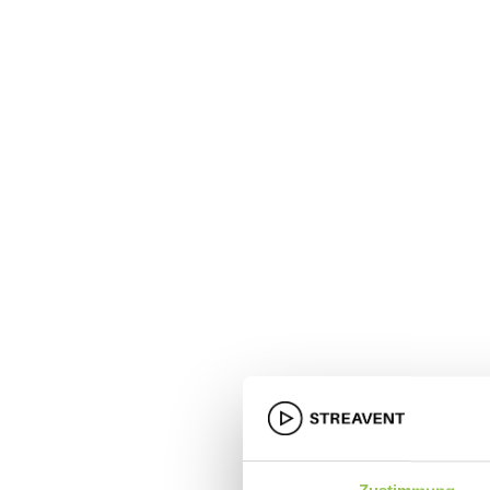
Kunden durch den gesamte
Wir glauben an Erlebnisse,
Mit einem starken Netzwe
einem Blick fürs Detail sc
beeindrucken.
Headquarters
Obenmarspforten 21, 50