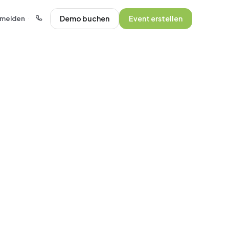
Demo buchen
Event erstellen
melden
·