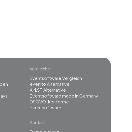
event
Vergleiche
Eventsoftware Vergleich
rden
evenito Alternative
g
AirLST Alternative
Days
Eventsoftware made in Germany
DSGVO-konforme
Eventsoftware
Kontakt
Demo buchen