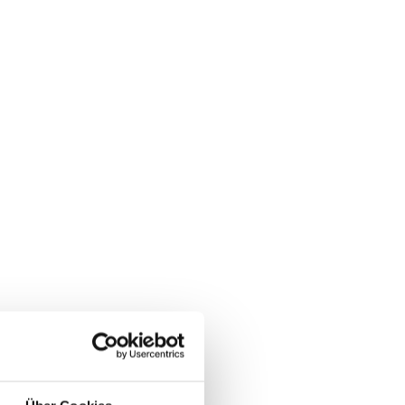
 order volume
0€
ct details
iva-event.de
3 123456789
/streavent.de