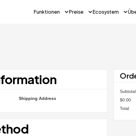
Funktionen
Preise
Ecosystem
Üb
Ord
nformation
Subtotal
Shipping Address
$0.00
Total
ethod