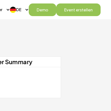
er
DE
Demo
Event erstellen
er Summary