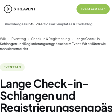
Event erstellen
Knowledge Hub
Guides
Glossar
Templates & Tools
Blog
Wiki
›
Eventtag
›
Check-in & Registrierung
›
Lange Check-in-
Schlangen und Registrierungsengpässe beim Event: Wir erklären wie
man sie vermeidet
EVENTTAG
Lange Check-in-
Schlangen und
Registrierungsengpä