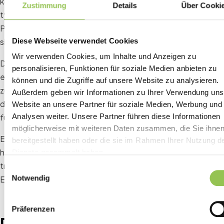
konzentrierten Zeitfensters von 30-45 Minuten an,
Zustimmung
Details
Über Cooki
typischerweise kurz vor Beginn der Veranstaltung. Wenn
Personal und Systeme nicht auf diesen Andrang vorbereitet
Diese Webseite verwendet Cookies
sind, sind Engpässe unvermeidlich.
Wir verwenden Cookies, um Inhalte und Anzeigen zu
Durch die Vorhersage von Stoßzeiten und die
personalisieren, Funktionen für soziale Medien anbieten zu
entsprechende Skalierung von Ressourcen, sei es durch
können und die Zugriffe auf unsere Website zu analysieren.
zusätzliches Personal oder automatisierte Systeme, kannst
Außerdem geben wir Informationen zu Ihrer Verwendung uns
du den Ablauf effizient gestalten und ein nahtloses Erlebnis
Website an unsere Partner für soziale Medien, Werbung und
für alle bieten.
Analysen weiter. Unsere Partner führen diese Informationen
möglicherweise mit weiteren Daten zusammen, die Sie ihne
Eine vorausschauende Planung und das Angehen dieser
bereitgestellt haben oder die sie im Rahmen Ihrer Nutzung d
häufigen Stolperfallen können den Check-in-Prozess
Dienste gesammelt haben.
transformieren und den Teilnehmern einen positiven ersten
Einwilligungsauswahl
Notwendig
Eindruck deiner Veranstaltung vermitteln.
Präferenzen
Das Teilnehmererlebnis: